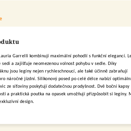
e
roduktu
Lauria Garrelli kombinují maximální pohodlí s funkční elegancí. L
ě sedí a zajišťuje neomezenou volnost pohybu v sedle. Díky
knu jsou legíny nejen rychleschnoucí, ale také účinně zabraňují
pro náročné jízdní. Silikonový posed po celé délce nabízí optimáln
ic ze síťoviny poskytují dodatečnou prodyšnost. Dvě boční kapsy
osti a praktická poutka na opasek umožňují přizpůsobit si legíny.
exkluzivní design.