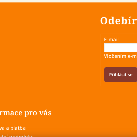
Odebír
E-mail
Vložením e-ma
Přihlásit se
rmace pro vás
a a platba
dní podmínky