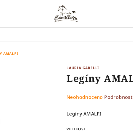
Y AMALFI
LAURIA GARELLI
Legíny AMA
Průměrné
Neohodnoceno
Podrobnost
hodnocení
produktu
Legíny AMALFI
je
0,0
VELIKOST
z