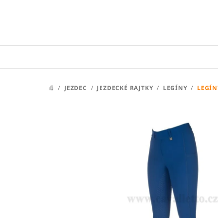
Přejít
na
obsah
/
JEZDEC
/
JEZDECKÉ RAJTKY
/
LEGÍNY
/
LEGÍN
DOMŮ