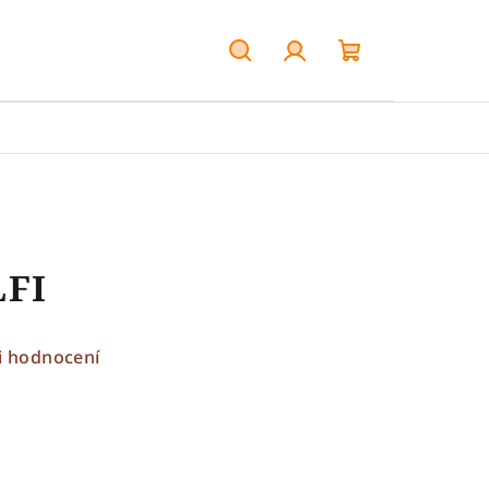
Hledat
Přihlášení
Nákupní
košík
LFI
i hodnocení