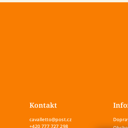
Z
á
Kontakt
Info
p
a
cavalletto
@
post.cz
Doprav
+420 777 727 298
Obcho