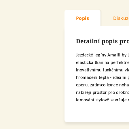
Popis
Diskuz
Detailní popis p
Jezdecké legíny Amalfi by 
elastická tkanina perfektn
inovativnímu funkčnímu vlá
hromadění tepla - ideální 
oporu, zatímco konce nohav
nabízejí prostor pro drobn
lemování stylově završuje 