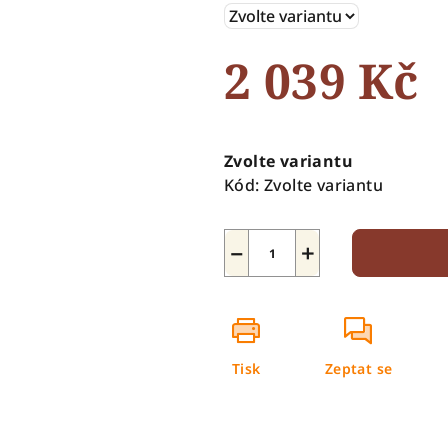
5
hvězdiček.
2 039 Kč
Měrná
cena:
Zvolte variantu
Kód:
Zvolte variantu
−
+
Tisk
Zeptat se