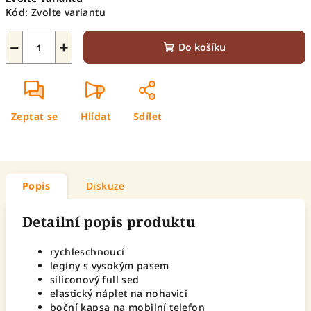
cena:
Kód:
Zvolte variantu
−
+
Do košíku
Zeptat se
Hlídat
Sdílet
Popis
Diskuze
Detailní popis produktu
rychleschnoucí
legíny s vysokým pasem
siliconový full sed
elastický náplet na nohavici
boční kapsa na mobilní telefon