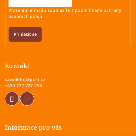
Vložením e-mailu souhlasíte s
podmínkami ochrany
osobních údajů
Přihlásit se
Z
á
p
Kontakt
a
cavalletto
@
post.cz
t
+420 777 727 298
í
Informace pro vás