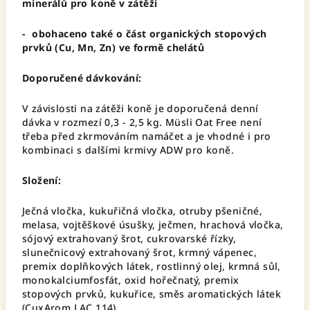
minerálů pro koně v zátěži
- obohaceno také o část organických stopových
prvků (Cu, Mn, Zn) ve formě chelátů
Doporučené dávkování:
V závislosti na zátěži koně je doporučená denní
dávka v rozmezí 0,3 - 2,5 kg. Müsli Oat Free není
třeba před zkrmováním namáčet a je vhodné i pro
kombinaci s dalšími krmivy ADW pro koně.
Složení:
Ječná vločka, kukuřičná vločka, otruby pšeničné,
melasa, vojtěškové úsušky, ječmen, hrachová vločka,
sójový extrahovaný šrot, cukrovarské řízky,
slunečnicový extrahovaný šrot, krmný vápenec,
premix doplňkových látek, rostlinný olej, krmná sůl,
monokalciumfosfát, oxid hořečnatý, premix
stopových prvků, kukuřice, směs aromatických látek
(CuxArom LAC 114).