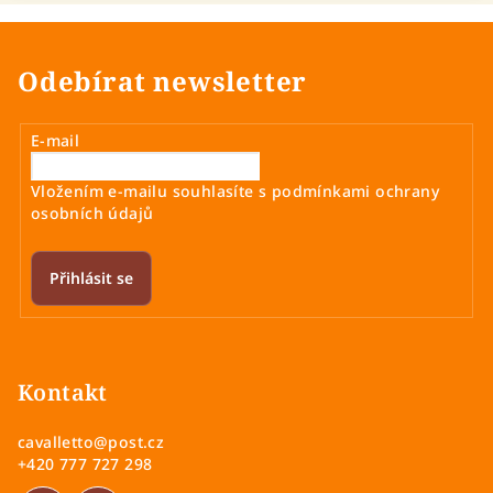
Odebírat newsletter
E-mail
Vložením e-mailu souhlasíte s
podmínkami ochrany
osobních údajů
Přihlásit se
Z
á
p
Kontakt
a
cavalletto
@
post.cz
t
+420 777 727 298
í