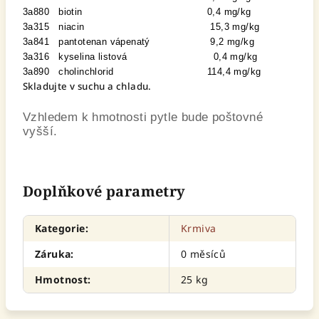
3a880 biotin
0,4 mg/kg
3a315 niacin
15,3 mg/kg
3a841 pantotenan vápenatý
9,2 mg/kg
3a316 kyselina listová
0,4 mg/kg
3a890 cholinchlorid
114,4 mg/kg
Skladujte v suchu a chladu.
Vzhledem k hmotnosti pytle bude poštovné
vyšší.
Doplňkové parametry
Kategorie
:
Krmiva
Záruka
:
0 měsíců
Hmotnost
:
25 kg