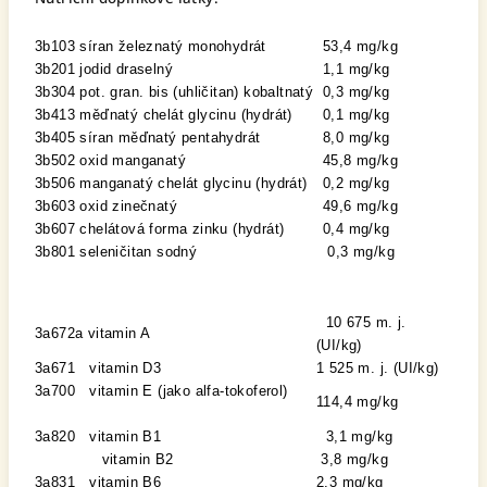
3b103 síran železnatý monohydrát
53,4 mg/kg
3b201 jodid draselný
1,1 mg/kg
3b304 pot. gran. bis (uhličitan) kobaltnatý
0,3 mg/kg
3b413 měďnatý chelát glycinu (hydrát)
0,1 mg/kg
3b405 síran měďnatý pentahydrát
8,0 mg/kg
3b502 oxid manganatý
45,8 mg/kg
3b506 manganatý chelát glycinu (hydrát)
0,2 mg/kg
3b603 oxid zinečnatý
49,6 mg/kg
3b607 chelátová forma zinku (hydrát)
0,4 mg/kg
3b801 seleničitan sodný
0,3 mg/kg
10 675 m. j.
3a672a vitamin A
(UI/kg)
3a671 vitamin D3
1 525 m. j. (UI/kg)
3a700 vitamin E (jako alfa-tokoferol)
114,4 mg/kg
3a820 vitamin B1
3,1 mg/kg
vitamin B2
3,8 mg/kg
3a831 vitamin B6
2,3 mg/kg