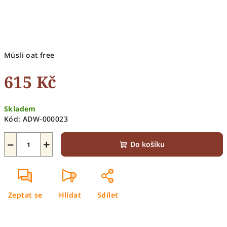
Müsli oat free
615 Kč
Měrná
Skladem
cena:
Kód:
ADW-000023
−
+
Do košíku
Zeptat se
Hlídat
Sdílet