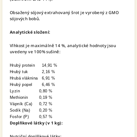
Obsažený sójový extrahovaný šrot je vyrobený z GMO
sójových bobů.
Analytické složení:
Vlhkost je maximálně 14 %, analytické hodnoty jsou
uvedeny ve 100% sušině:
Hrubý protein
14,91 %
Hrubý tuk
2,16 %
Hrubá vláknina
6,91 %
Hrubý popel
6,46 %
Lyzin
0,80 %
Methionin
0,19 %
Vápník (Ca)
0,72 %
Sodík (Na)
0,20 %
Fosfor (P)
0,57 %
Doplňkové látky (v 1 kg):
Nutriční doplňkové látky: