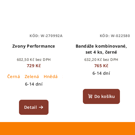
KÓD:
W-270992A
KÓD:
W-022580
Zvony Performance
Bandáže kombinované,
set 4 ks, černé
602,50 Kč bez DPH
632,20 Kč bez DPH
729 Kč
765 Kč
6-14 dní
Černá
Zelená
Hnědá
Šedá
Šalvějová
6-14 dní
Do košíku
Detail