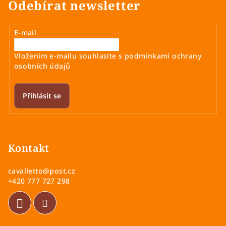
Odebírat newsletter
E-mail
Vložením e-mailu souhlasíte s
podmínkami ochrany
osobních údajů
Přihlásit se
Z
á
p
Kontakt
a
cavalletto
@
post.cz
t
+420 777 727 298
í