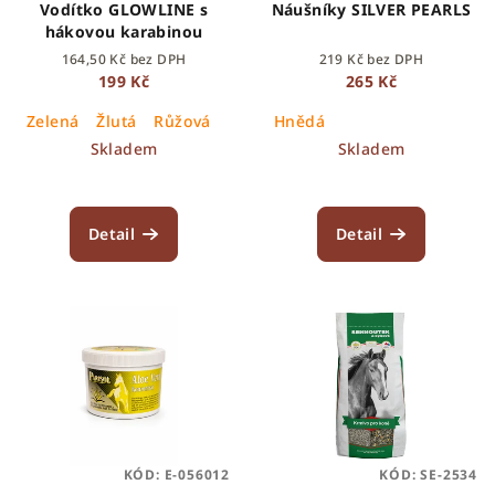
Vodítko GLOWLINE s
Náušníky SILVER PEARLS
hákovou karabinou
164,50 Kč bez DPH
219 Kč bez DPH
199 Kč
265 Kč
Zelená
Žlutá
Růžová
Hnědá
Skladem
Skladem
Detail
Detail
KÓD:
E-056012
KÓD:
SE-2534