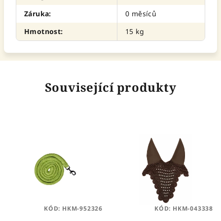
Záruka
:
0 měsíců
Hmotnost
:
15 kg
Související produkty
KÓD:
HKM-952326
KÓD:
HKM-043338