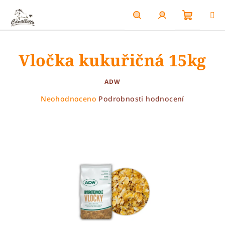
Přejít
na
obsah
Nákupn
Hledat
Přihlášení
Vločka kukuřičná 15kg
košík
ADW
Průměrné
Neohodnoceno
Podrobnosti hodnocení
hodnocení
produktu
je
0,0
z
5
hvězdiček.