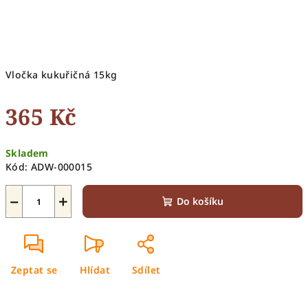
Vločka kukuřičná 15kg
365 Kč
Měrná
Skladem
cena:
Kód:
ADW-000015
−
+
Do košíku
Zeptat se
Hlídat
Sdílet