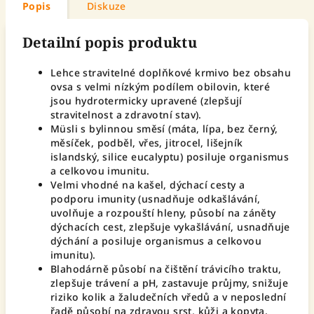
Popis
Diskuze
Detailní popis produktu
Lehce stravitelné doplňkové krmivo bez obsahu
ovsa s velmi nízkým podílem obilovin, které
jsou hydrotermicky upravené (zlepšují
stravitelnost a zdravotní stav).
Müsli s bylinnou směsí (máta, lípa, bez černý,
měsíček, podběl, vřes, jitrocel, lišejník
islandský, silice eucalyptu) posiluje organismus
a celkovou imunitu.
Velmi vhodné na kašel, dýchací cesty a
podporu imunity (usnadňuje odkašlávání,
uvolňuje a rozpouští hleny, působí na záněty
dýchacích cest, zlepšuje vykašlávání, usnadňuje
dýchání a posiluje organismus a celkovou
imunitu).
Blahodárně působí na čištění trávicího traktu,
zlepšuje trávení a pH, zastavuje průjmy, snižuje
riziko kolik a žaludečních vředů a v neposlední
řadě působí na zdravou srst, kůži a kopyta.