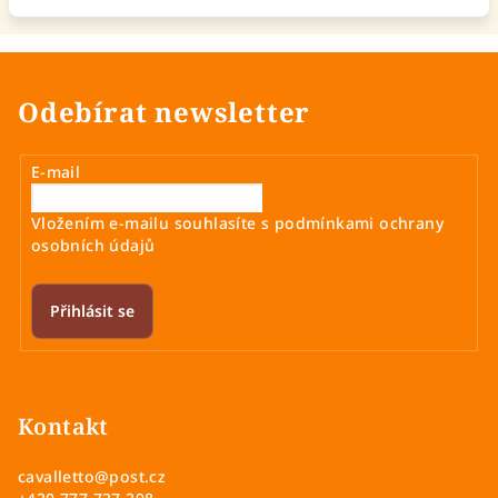
Odebírat newsletter
E-mail
Vložením e-mailu souhlasíte s
podmínkami ochrany
osobních údajů
Přihlásit se
Z
á
p
Kontakt
a
cavalletto
@
post.cz
t