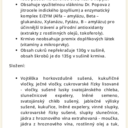
Obsahuje využitelnou vlákninu Dr. Popova z
jitrocele indického (psyllium) a enzymatický
komplex E/ZYM (Alfa – amylázu, Beta –
glukanázu, Xylanázu, Fytázu, B – amylázu) pro
účinnější trávení a přírodní antioxidanty
(extrakty z rostlinných olejů, tokoferoly).
Krmivo neobsahuje premix doplňkových látek
(vitamíny a mikroprvky).
Obsah cukrů nepřekračuje 130g v sušině,
obsah škrobů je do 135g v sušině krmiva.
Složení:
Vojtěška horkovzdušně sušená, kukuřičné
vločky, ječné vločky, cukrovarské řízky lisované
- vločky, sušené lusky svatojánského chleba,
slunečnicové expelery, lněné semeno,
svatojánský chléb sušený, jablečné výlisky
sušené, kukuřice, lněné expelery, vinné slupky,
cukrovarské řízky sušené, slupky slunečnice,
jádra z hroznového vína extrahovaná - moučka,
jádra z hroznového vína, rostlinný olej a tuk,