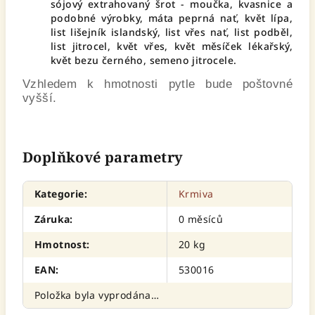
sójový extrahovaný šrot - moučka, kvasnice a
podobné výrobky, máta peprná nať, květ lípa,
list lišejník islandský, list vřes nať, list podběl,
list jitrocel, květ vřes, květ měsíček lékařský,
květ bezu černého, semeno jitrocele.
Vzhledem k hmotnosti pytle bude poštovné
vyšší.
Doplňkové parametry
Kategorie
:
Krmiva
Záruka
:
0 měsíců
Hmotnost
:
20 kg
EAN
:
530016
Položka byla vyprodána…