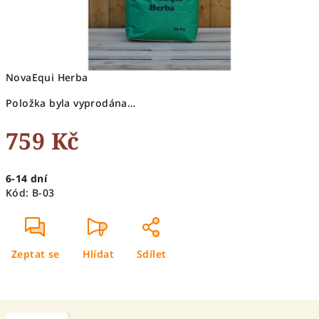
NovaEqui Herba
Položka byla vyprodána…
759 Kč
Měrná
6-14 dní
cena:
Kód:
B-03
Zeptat se
Hlídat
Sdílet