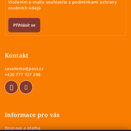
Vložením e-mailu souhlasíte s
podmínkami ochrany
osobních údajů
Přihlásit se
Z
á
p
Kontakt
a
cavalletto
@
post.cz
t
+420 777 727 298
í
Informace pro vás
Doprava a platba