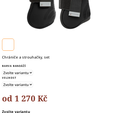
Chrániče a strouhačky, set
BARVA BANDÁŽÍ
VELIKOST
od
1 270 Kč
Měrná
Zvolte variantu
cena: