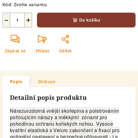
Kód:
Zvolte variantu
−
+
Do košíku
Zeptat se
Hlídat
Sdílet
Popis
Diskuze
Detailní popis produktu
Nárazuvzdorná vnější skořepina s polstrováním
pohlcujícím nárazy a měkkými zónami pro
pohodlnou ochranu koňských nohou. Vysoce
kvalitní elastická s Velcro zakončení a fixací pro
optimální nastavení a bezpečné přilnavosti - i v