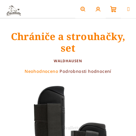
Přejít
na
obsah
Nákupn
Hledat
Přihlášení
Chrániče a strouhačky,
košík
set
WALDHAUSEN
Průměrné
Neohodnoceno
Podrobnosti hodnocení
hodnocení
produktu
je
0,0
z
5
hvězdiček.