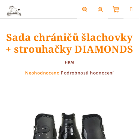
Přejít
na
obsah
Nákupn
Hledat
Přihlášení
Sada chráničů šlachovky
košík
+ strouhačky DIAMONDS
HKM
Průměrné
Neohodnoceno
Podrobnosti hodnocení
hodnocení
produktu
je
0,0
z
5
hvězdiček.