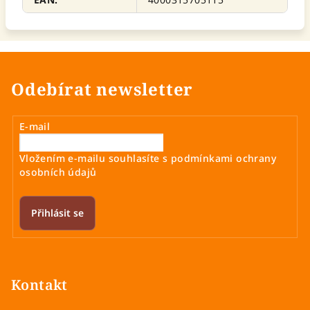
Odebírat newsletter
E-mail
Vložením e-mailu souhlasíte s
podmínkami ochrany
osobních údajů
Přihlásit se
Z
á
p
Kontakt
a