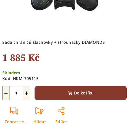
Sada chráničů šlachovky + strouhačky DIAMONDS
1 885 Kč
Měrná
Skladem
cena:
Kód:
HKM-705115
−
+
Do košíku
Zeptat se
Hlídat
Sdílet