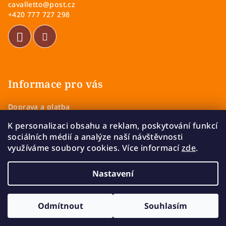
cavalletto
@
post.cz
t
+420 777 727 298
í
Informace pro vás
Doprava a platba
Obchodní podmínky
K personalizaci obsahu a reklam, poskytování funkcí
Zásady ochrany osobních údajů
sociálních médií a analýze naší návštěvnosti
Vrácení a výměna zboží
využíváme soubory cookies. Více informací
zde
.
Reklamace
Nastavení
Copyright 2026
Cavalletto
. Všechna práva vyhrazena.
Upravit nastavení cookies
Odmítnout
Souhlasím
Vytvořil Shoptet