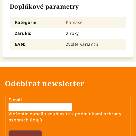
Doplňkové parametry
Kategorie
:
Kamaše
Záruka
:
2 roky
EAN
:
Zvolte variantu
Odebírat newsletter
E-mail
Vložením e-mailu souhlasíte s
podmínkami ochrany
osobních údajů