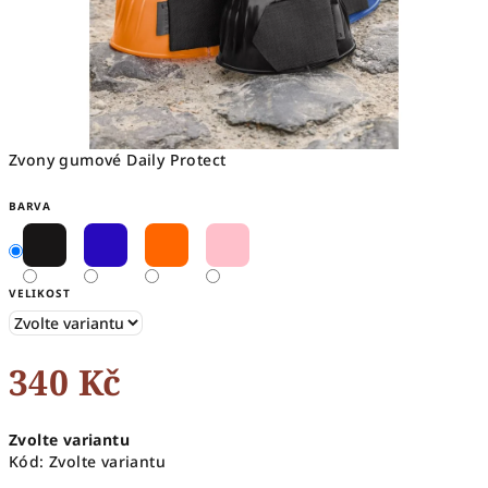
Zvony gumové Daily Protect
BARVA
VELIKOST
340 Kč
Měrná
Zvolte variantu
cena:
Kód:
Zvolte variantu