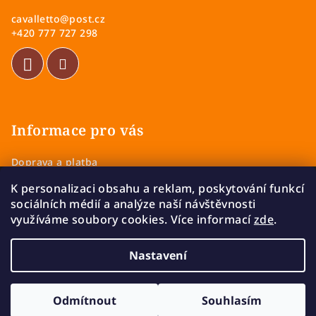
a
cavalletto
@
post.cz
t
+420 777 727 298
í
Informace pro vás
Doprava a platba
Obchodní podmínky
K personalizaci obsahu a reklam, poskytování funkcí
Zásady ochrany osobních údajů
sociálních médií a analýze naší návštěvnosti
Vrácení a výměna zboží
využíváme soubory cookies. Více informací
zde
.
Reklamace
Nastavení
Copyright 2026
Cavalletto
. Všechna práva vyhrazena.
Upravit nastavení cookies
Odmítnout
Souhlasím