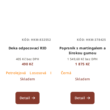
KÓD:
HKM-832552
KÓD:
HKM-378425
Deka odpocovací RIO
Poprsník s martingalem a
širokou gumou
405 Kč bez DPH
1 549,60 Kč bez DPH
490 Kč
1 875 Kč
Petrolejová
Lososová
Lila
Růžová
Černá
Okrová
Skladem
Skladem
Detail
Detail