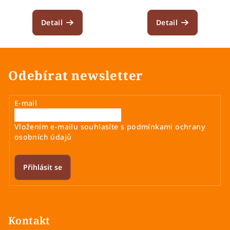
Detail
Detail
Odebírat newsletter
E-mail
Vložením e-mailu souhlasíte s
podmínkami ochrany
osobních údajů
Přihlásit se
Z
á
p
Kontakt