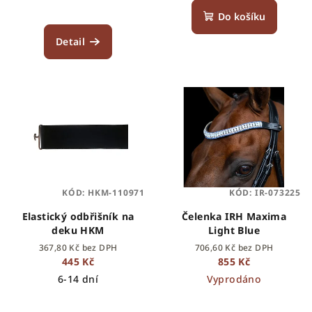
Do košíku
Detail
KÓD:
HKM-110971
KÓD:
IR-073225
Elastický odbřišník na
Čelenka IRH Maxima
deku HKM
Light Blue
367,80 Kč bez DPH
706,60 Kč bez DPH
445 Kč
855 Kč
6-14 dní
Vyprodáno