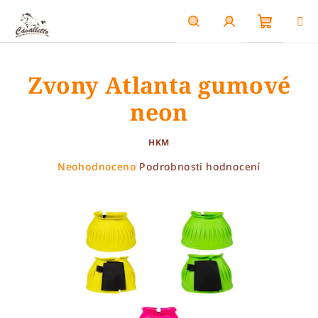
Přejít
na
obsah
Nákupn
Hledat
Přihlášení
Zvony Atlanta gumové
košík
neon
HKM
Průměrné
Neohodnoceno
Podrobnosti hodnocení
hodnocení
produktu
je
0,0
z
5
hvězdiček.