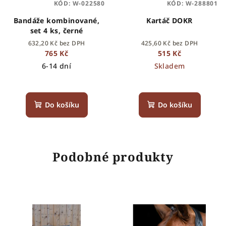
KÓD:
W-022580
KÓD:
W-288801
Bandáže kombinované,
Kartáč DOKR
set 4 ks, černé
632,20 Kč bez DPH
425,60 Kč bez DPH
765 Kč
515 Kč
6-14 dní
Skladem
Do košíku
Do košíku
Podobné produkty