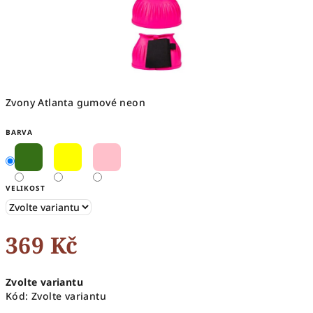
Zvony Atlanta gumové neon
BARVA
VELIKOST
369 Kč
Měrná
Zvolte variantu
cena:
Kód:
Zvolte variantu