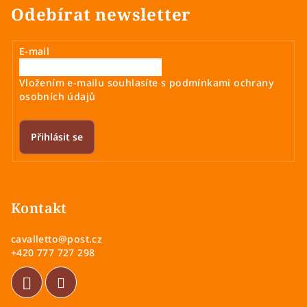
Odebírat newsletter
E-mail
Vložením e-mailu souhlasíte s
podmínkami ochrany
osobních údajů
Přihlásit se
Z
á
p
Kontakt
a
cavalletto
@
post.cz
t
+420 777 727 298
í