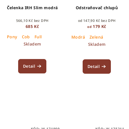
Čelenka IRH Slim modrá
Odstraňovač chlupů
566,10 Kč bez DPH
od 147,90 Kč bez DPH
685 Kč
179 Kč
od
Pony
Cob
Full
Modrá
Zelená
Skladem
Skladem
Detail
Detail
KÓD:
W-171909
KÓD:
W-175211