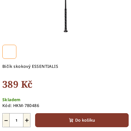
Bičík skokový ESSENTIALIS
389 Kč
Měrná
Skladem
cena:
Kód:
HKM-780486
−
+
Do košíku