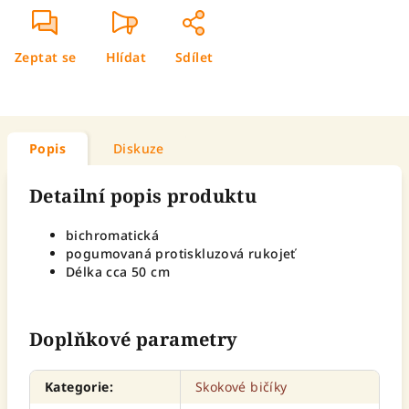
Zeptat se
Hlídat
Sdílet
Popis
Diskuze
Detailní popis produktu
bichromatická
pogumovaná protiskluzová rukojeť
Délka cca 50 cm
Doplňkové parametry
Kategorie
:
Skokové bičíky