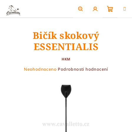
Přejít
na
obsah
Nákupn
Hledat
Přihlášení
Bičík skokový
košík
ESSENTIALIS
HKM
Průměrné
Neohodnoceno
Podrobnosti hodnocení
hodnocení
produktu
je
0,0
z
5
hvězdiček.