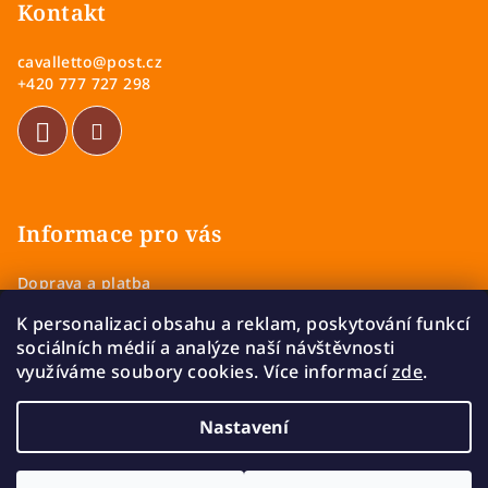
p
Kontakt
a
cavalletto
@
post.cz
t
+420 777 727 298
í
Informace pro vás
Doprava a platba
Obchodní podmínky
K personalizaci obsahu a reklam, poskytování funkcí
Zásady ochrany osobních údajů
sociálních médií a analýze naší návštěvnosti
Vrácení a výměna zboží
využíváme soubory cookies. Více informací
zde
.
Reklamace
Nastavení
Copyright 2026
Cavalletto
. Všechna práva vyhrazena.
Upravit nastavení cookies