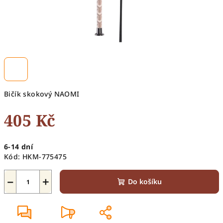
Bičík skokový NAOMI
405 Kč
Měrná
6-14 dní
cena:
Kód:
HKM-775475
−
+
Do košíku