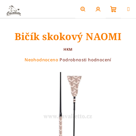
Přejít
na
obsah
Nákupn
Hledat
Přihlášení
Bičík skokový NAOMI
košík
HKM
Průměrné
Neohodnoceno
Podrobnosti hodnocení
hodnocení
produktu
je
0,0
z
5
hvězdiček.