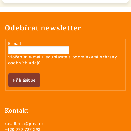
Odebírat newsletter
E-mail
Vložením e-mailu souhlasíte s
podmínkami ochrany
osobních údajů
Přihlásit se
Z
á
p
Kontakt
a
cavalletto
@
post.cz
t
+420 777 727 298