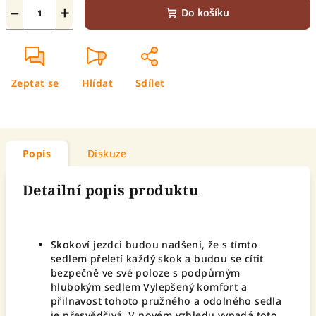
−
+
Do košíku
Zeptat se
Hlídat
Sdílet
Popis
Diskuze
Detailní popis produktu
Skokoví jezdci budou nadšeni, že s tímto
sedlem přeletí každý skok a budou se cítit
bezpečně ve své poloze s podpůrným
hlubokým sedlem Vylepšený komfort a
přilnavost tohoto pružného a odolného sedla
je přesvědčivá. V novém vzhledu vypadá toto