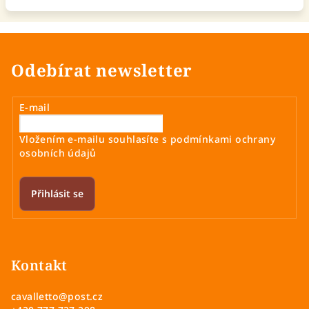
Odebírat newsletter
E-mail
Vložením e-mailu souhlasíte s
podmínkami ochrany
osobních údajů
Přihlásit se
Z
á
p
Kontakt
a
cavalletto
@
post.cz
t