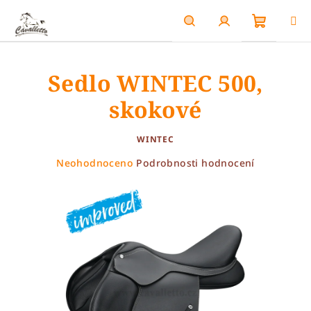
Přejít
na
obsah
Nákupn
Hledat
Přihlášení
Sedlo WINTEC 500,
košík
skokové
WINTEC
Průměrné
Neohodnoceno
Podrobnosti hodnocení
hodnocení
produktu
je
0,0
z
5
hvězdiček.