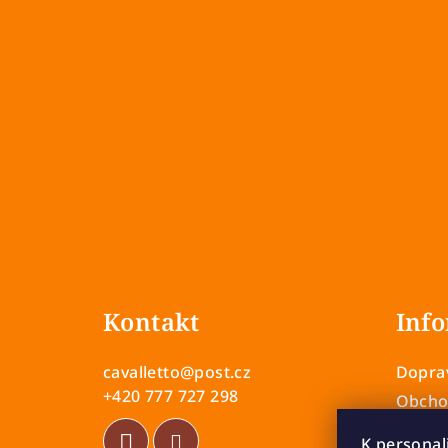
Z
á
Kontakt
Info
p
a
cavalletto
@
post.cz
Doprav
t
+420 777 727 298
Obcho
Zásady
í
K personal