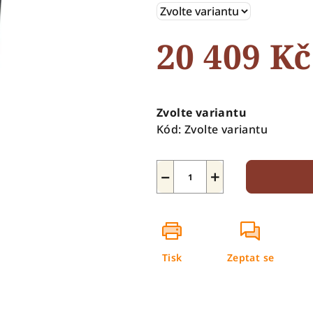
5
hvězdiček.
20 409 Kč
Měrná
cena:
Zvolte variantu
Kód:
Zvolte variantu
−
+
Tisk
Zeptat se