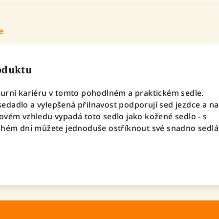
e
roduktu
urní kariéru v tomto pohodlném a praktickém sedle.
dadlo a vylepšená přilnavost podporují sed jezdce a nab
ovém vzhledu vypadá toto sedlo jako kožené sedlo - s
uhém dni můžete jednoduše ostříknout své snadno sedlá