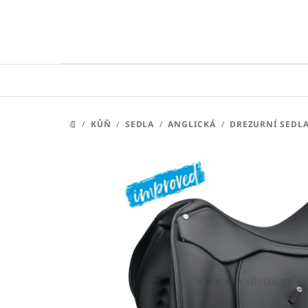
Přejít
na
obsah
/
KŮŇ
/
SEDLA
/
ANGLICKÁ
/
DREZURNÍ SEDL
DOMŮ