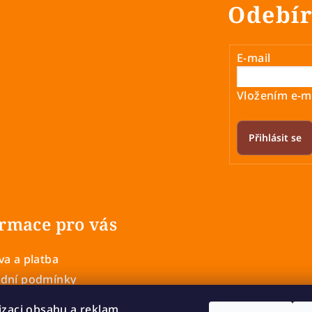
Odebír
E-mail
Vložením e-ma
Přihlásit se
rmace pro vás
a a platba
dní podmínky
 ochrany osobních údajů
izaci obsahu a reklam,