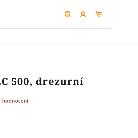
Hledat
Přihlášení
Nákupní
košík
C 500, drezurní
i hodnocení