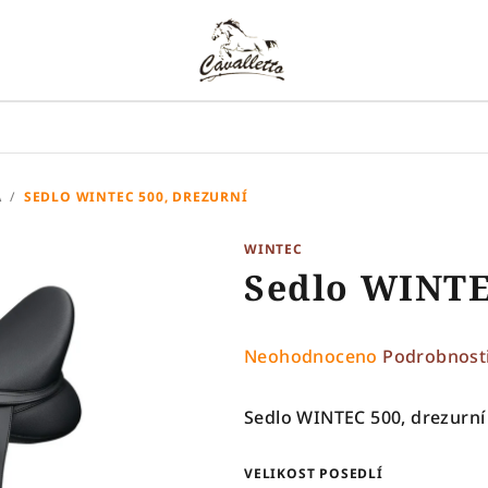
A
/
SEDLO WINTEC 500, DREZURNÍ
WINTEC
Sedlo WINTE
Průměrné
Neohodnoceno
Podrobnost
hodnocení
produktu
Sedlo WINTEC 500, drezurní
je
0,0
VELIKOST POSEDLÍ
z