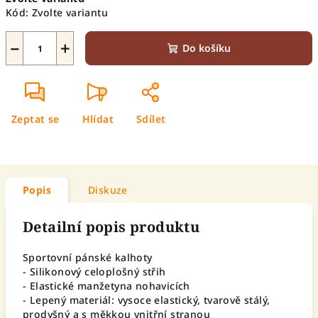
cena:
Kód:
Zvolte variantu
−
+
Do košíku
Zeptat se
Hlídat
Sdílet
Popis
Diskuze
Detailní popis produktu
Sportovní pánské kalhoty
- Silikonový celoplošný střih
- Elastické manžetyna nohavicích
- Lepený materiál: vysoce elastický, tvarově stálý,
prodyšný a s měkkou vnitřní stranou