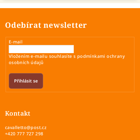
Odebírat newsletter
E-mail
Vložením e-mailu souhlasíte s
podmínkami ochrany
osobních údajů
Přihlásit se
Z
á
p
Kontakt
a
cavalletto
@
post.cz
t
+420 777 727 298
í