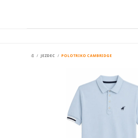
Přejít
na
obsah
/
JEZDEC
/
POLOTRIKO CAMBRIDGE
DOMŮ