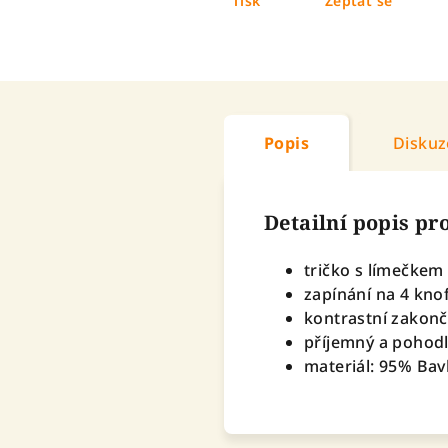
Tisk
Zeptat se
Popis
Diskuz
Detailní popis p
tričko s límečke
zapínání na 4 kno
kontrastní zakon
příjemný a pohod
materiál: 95% Bav