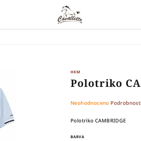
HKM
Polotriko 
Průměrné
Neohodnoceno
Podrobnost
hodnocení
produktu
Polotriko CAMBRIDGE
je
0,0
BARVA
z