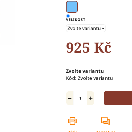
5
hvězdiček.
VELIKOST
925 Kč
Měrná
cena:
Zvolte variantu
Kód:
Zvolte variantu
−
+