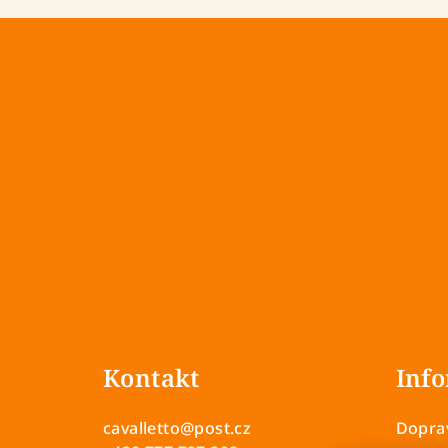
Z
á
Kontakt
Info
p
a
cavalletto
@
post.cz
Doprav