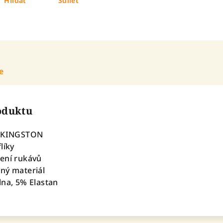
Hlídat
Sdílet
e
roduktu
m KINGSTON
flíky
čení rukávů
lný materiál
lna, 5% Elastan