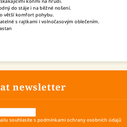
 skákajícími koňmi na hrudi.
odný do stáje i na běžné nošení.
o větší komfort pohybu.
telné s rajtkami i volnočasovým oblečením.
lastan
at newsletter
ilu souhlasíte s
podmínkami ochrany osobních údajů