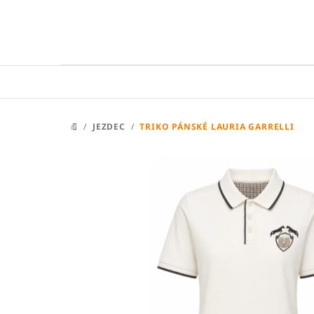
Přejít
na
obsah
/
JEZDEC
/
TRIKO PÁNSKÉ LAURIA GARRELLI
DOMŮ