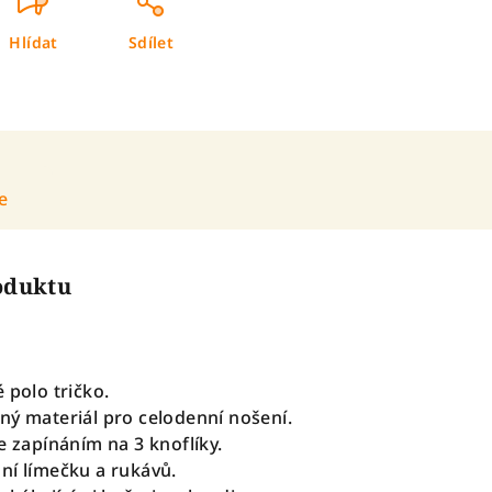
Hlídat
Sdílet
e
roduktu
 polo tričko.
ný materiál pro celodenní nošení.
e zapínáním na 3 knoflíky.
ní límečku a rukávů.