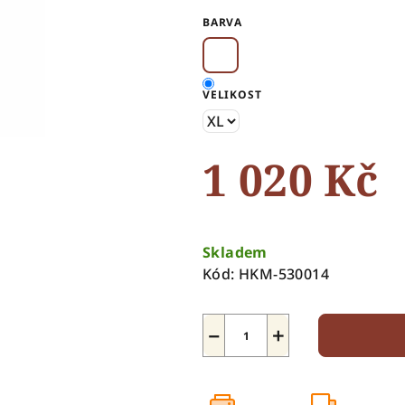
0,0
BARVA
z
5
hvězdiček.
VELIKOST
1 020 Kč
Měrná
cena:
Skladem
Kód:
HKM-530014
−
+