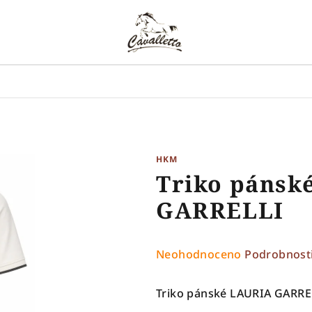
HKM
Triko pánsk
GARRELLI
Průměrné
Neohodnoceno
Podrobnost
hodnocení
produktu
Triko pánské LAURIA GARRE
je