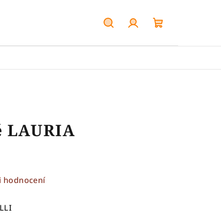
Hledat
Přihlášení
Nákupní
košík
é LAURIA
i hodnocení
LLI