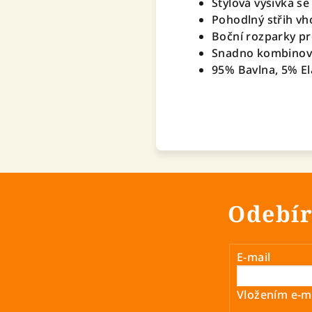
Stylová výšivka se
Pohodlný střih vh
Boční rozparky pr
Snadno kombinova
95% Bavlna, 5% E
Odebír
E-mail
Vložením e-ma