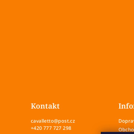
Z
á
Kontakt
Info
p
a
cavalletto
@
post.cz
Doprav
t
+420 777 727 298
Obcho