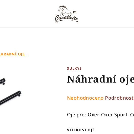
HRADNÍ OJE
SULKYS
Náhradní oj
Průměrné
Neohodnoceno
Podrobnost
hodnocení
produktu
Oje pro: Oxer, Oxer Sport, 
je
0,0
VELIKOST OJÍ
z