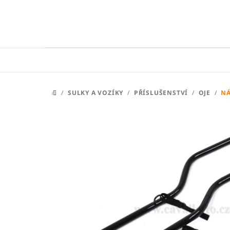
Přejít
na
obsah
/
SULKY A VOZÍKY
/
PŘÍSLUŠENSTVÍ
/
OJE
/
NÁ
DOMŮ