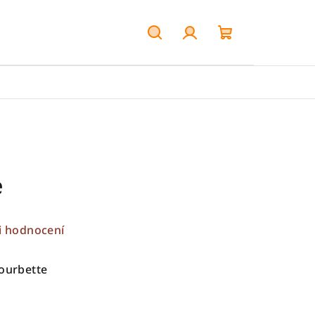
Hledat
Přihlášení
Nákupní
košík
e
i hodnocení
Courbette