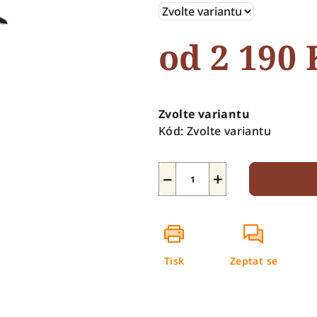
5
hvězdiček.
od
2 190 
Měrná
cena:
Zvolte variantu
Kód:
Zvolte variantu
−
+
Tisk
Zeptat se