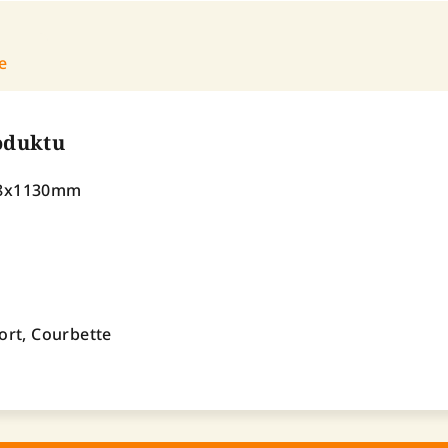
e
roduktu
38x1130mm
ort, Courbette