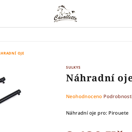
HRADNÍ OJE
SULKYS
Náhradní oj
Průměrné
Neohodnoceno
Podrobnost
hodnocení
produktu
Náhradní oje pro: Pirouete
je
0,0
z