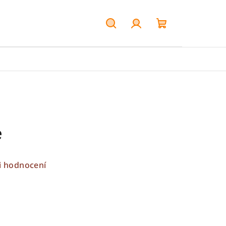
Hledat
Přihlášení
Nákupní
košík
e
i hodnocení