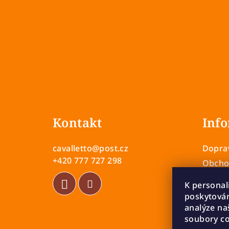
Z
á
Kontakt
Info
p
a
cavalletto
@
post.cz
Doprav
t
+420 777 727 298
Obcho
Zásady
í
K personal
Vrácen
poskytován
Rekla
analýze na
soubory co