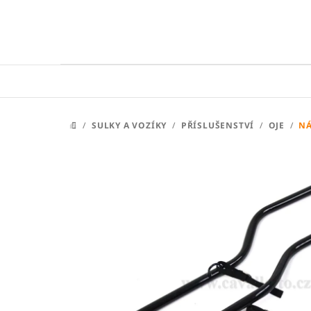
Přejít
na
obsah
/
SULKY A VOZÍKY
/
PŘÍSLUŠENSTVÍ
/
OJE
/
NÁ
DOMŮ