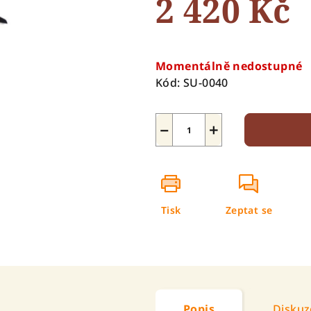
2 420 Kč
5
hvězdiček.
Měrná
cena:
Momentálně nedostupné
Kód:
SU-0040
−
+
Tisk
Zeptat se
Popis
Diskuz