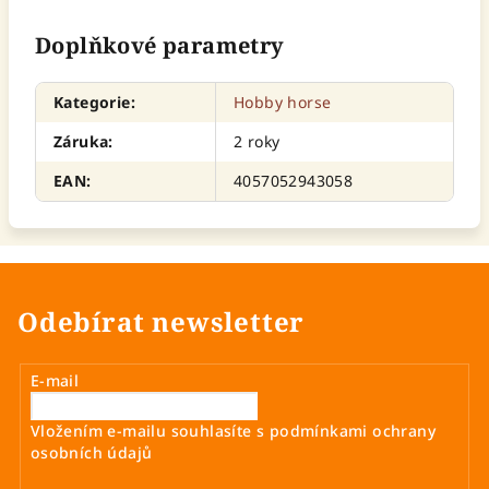
Doplňkové parametry
Kategorie
:
Hobby horse
Záruka
:
2 roky
EAN
:
4057052943058
Odebírat newsletter
E-mail
Vložením e-mailu souhlasíte s
podmínkami ochrany
osobních údajů