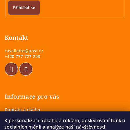
Přihlásit se
Z
á
p
Kontakt
a
cavalletto
@
post.cz
t
+420 777 727 298
í
Informace pro vás
Doprava a platba
Obchodní podmínky
K personalizaci obsahu a reklam, poskytování funkcí
Zásady ochrany osobních údajů
sociálních médií a analýze naší návštěvnosti