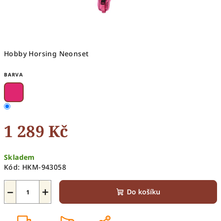
Hobby Horsing Neonset
BARVA
1 289 Kč
Měrná
Skladem
cena:
Kód:
HKM-943058
−
+
Do košíku