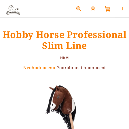
Přejít
na
obsah
Nákupn
Hledat
Přihlášení
Hobby Horse Professional
košík
Slim Line
HKM
Průměrné
Neohodnoceno
Podrobnosti hodnocení
hodnocení
produktu
je
0,0
z
5
hvězdiček.