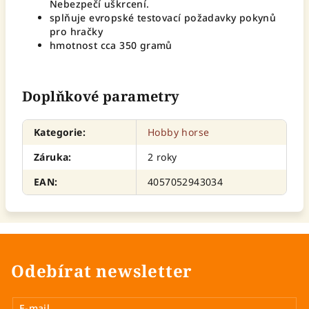
Nebezpečí uškrcení.
splňuje evropské testovací požadavky pokynů
pro hračky
hmotnost cca 350 gramů
Doplňkové parametry
Kategorie
:
Hobby horse
Záruka
:
2 roky
EAN
:
4057052943034
Odebírat newsletter
E-mail