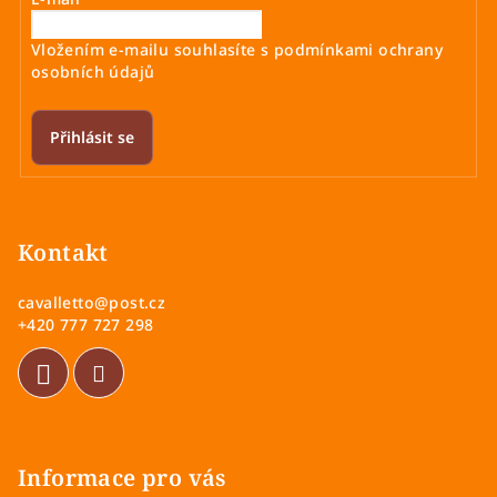
Vložením e-mailu souhlasíte s
podmínkami ochrany
osobních údajů
Přihlásit se
Z
á
p
Kontakt
a
cavalletto
@
post.cz
t
+420 777 727 298
í
Informace pro vás