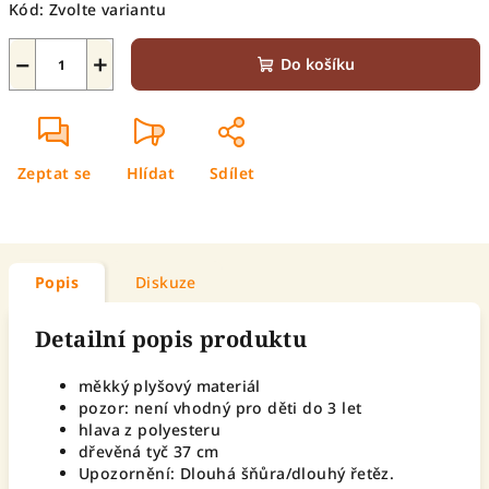
Kód:
Zvolte variantu
−
+
Do košíku
Zeptat se
Hlídat
Sdílet
Popis
Diskuze
Detailní popis produktu
měkký plyšový materiál
pozor: není vhodný pro děti do 3 let
hlava z polyesteru
dřevěná tyč 37 cm
Upozornění: Dlouhá šňůra/dlouhý řetěz.