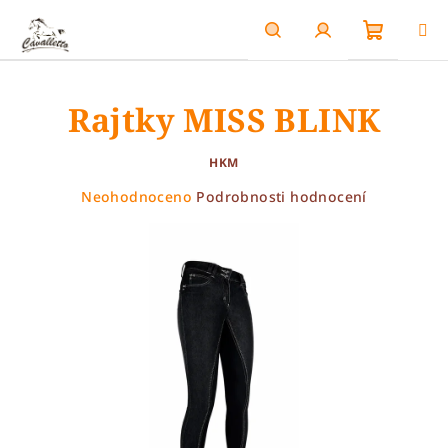
Přejít
na
obsah
Nákupn
Hledat
Přihlášení
Rajtky MISS BLINK
košík
HKM
Průměrné
Neohodnoceno
Podrobnosti hodnocení
hodnocení
produktu
je
0,0
z
5
hvězdiček.