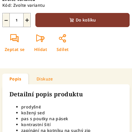
cena:
Kód:
Zvolte variantu
−
+
Do košíku
Zeptat se
Hlídat
Sdílet
Popis
Diskuze
Detailní popis produktu
prodyšné
kožený sed
pas s poutky na pásek
kontrastní šití
zapínání na kotníku na suchý zip