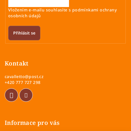
Vložením e-mailu souhlasíte s
podmínkami ochrany
osobních údajů
Přihlásit se
Z
á
p
Kontakt
a
cavalletto
@
post.cz
t
+420 777 727 298
í
Informace pro vás