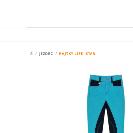
Přejít
na
obsah
/
JEZDEC
/
RAJTKY LIFE -STAR
DOMŮ