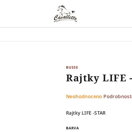
BUSSE
Rajtky LIFE 
Průměrné
Neohodnoceno
Podrobnost
hodnocení
produktu
Rajtky LIFE -STAR
je
0,0
BARVA
z