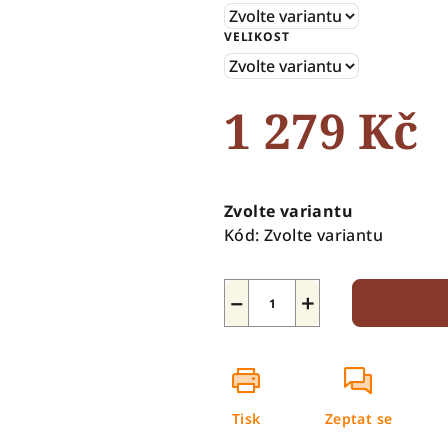
5
VELIKOST
hvězdiček.
1 279 Kč
Měrná
cena:
Zvolte variantu
Kód:
Zvolte variantu
−
+
Tisk
Zeptat se