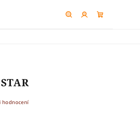
Hledat
Přihlášení
Nákupní
košík
-STAR
i hodnocení