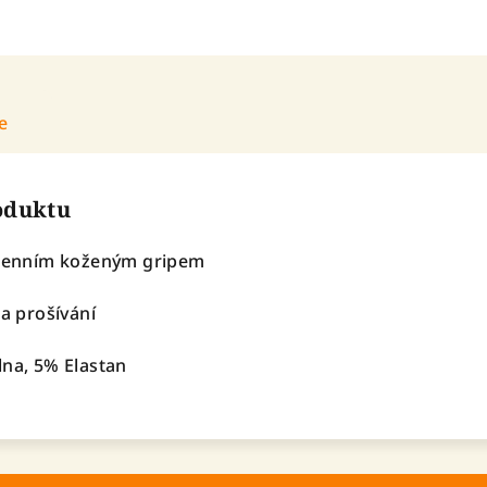
e
roduktu
kolenním koženým gripem
 a prošívání
lna, 5% Elastan