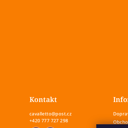
Z
á
Kontakt
Info
p
a
cavalletto
@
post.cz
Doprav
t
+420 777 727 298
Obcho