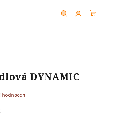
Hledat
Přihlášení
Nákupní
košík
edlová DYNAMIC
i hodnocení
C