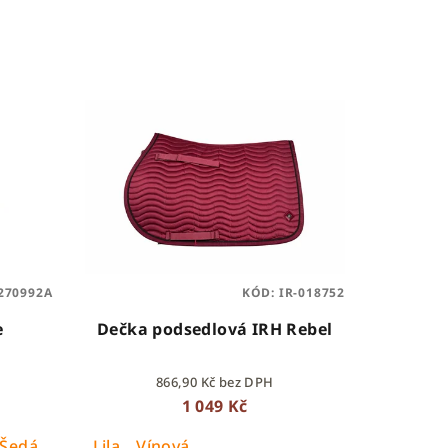
270992A
KÓD:
IR-018752
e
Dečka podsedlová IRH Rebel
866,90 Kč bez DPH
1 049 Kč
Šedá
Šalvějová
Lila
Vínová