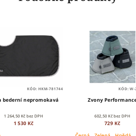
KÓD:
HKM-781744
KÓD:
W-
a bederní nepromokavá
Zvony Performanc
1 264,50 Kč bez DPH
602,50 Kč bez DPH
1 530 Kč
729 Kč
á
Černá
Zelená
Hnědá