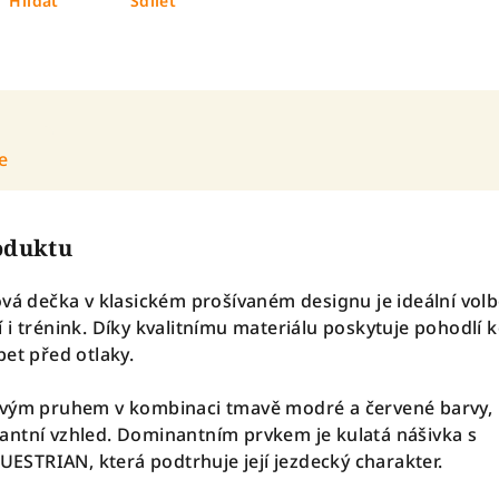
Hlídat
Sdílet
e
roduktu
ová dečka v klasickém prošívaném designu je ideální vol
i trénink. Díky kvalitnímu materiálu poskytuje pohodlí k
bet před otlaky.
ovým pruhem v kombinaci tmavě modré a červené barvy, 
antní vzhled. Dominantním prvkem je kulatá nášivka s
STRIAN, která podtrhuje její jezdecký charakter.