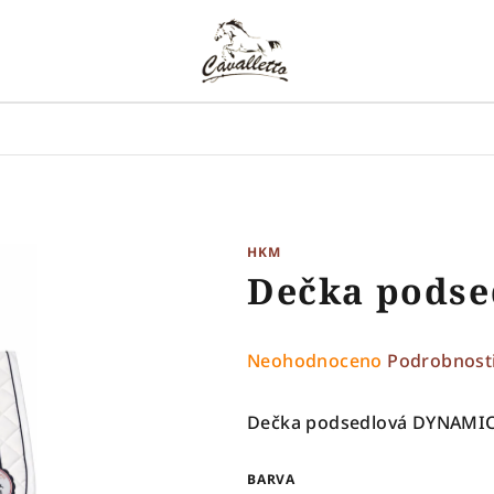
HKM
Dečka pods
Průměrné
Neohodnoceno
Podrobnost
hodnocení
produktu
Dečka podsedlová DYNAMI
je
0,0
BARVA
z