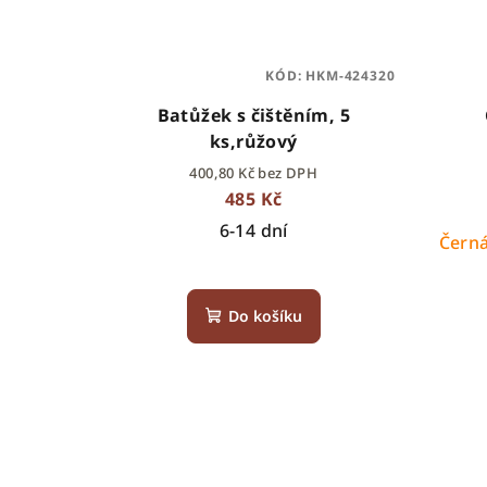
KÓD:
HKM-424320
Batůžek s čištěním, 5
ks,růžový
400,80 Kč bez DPH
485 Kč
6-14 dní
Čern
Do košíku