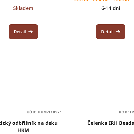
Skladem
6-14 dní
Detail
Detail
KÓD:
HKM-110971
KÓD:
I
tický odbřišník na deku
Čelenka IRH Bead
HKM