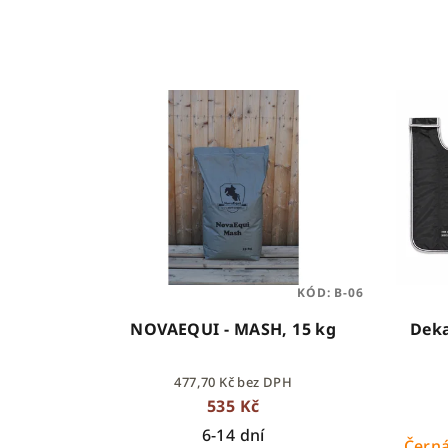
KÓD:
B-06
NOVAEQUI - MASH, 15 kg
Dek
477,70 Kč bez DPH
535 Kč
6-14 dní
Čern