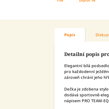
Tisk
Zeptat se
Popis
Diskuz
Detailní popis p
Elegantní bílá podsedl
pro každodenní ježdění 
zároveň chrání jeho hř
Dečka je zdobena styl
dodává sportovně-eleg
nápisem PRO TEAM-EQUE