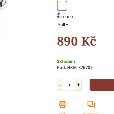
5
hvězdiček.
VELIKOST
890 Kč
Měrná
cena:
Skladem
Kód:
HKM-876709
−
+