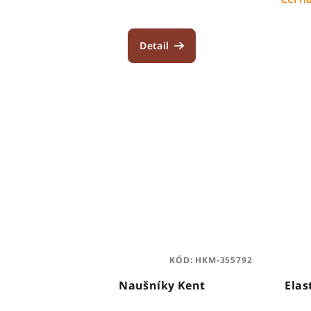
Detail
KÓD:
HKM-355792
Naušníky Kent
Elas