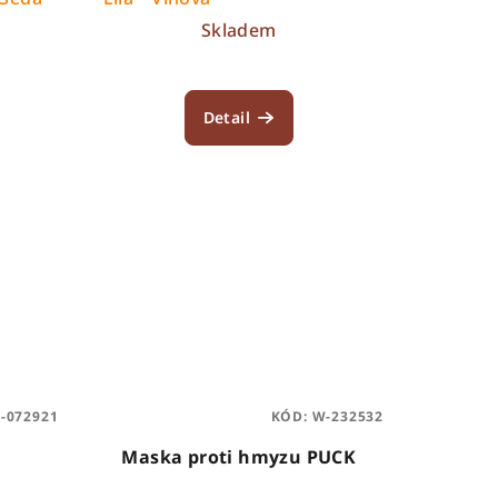
Skladem
Detail
R-072921
KÓD:
W-232532
s
Maska proti hmyzu PUCK