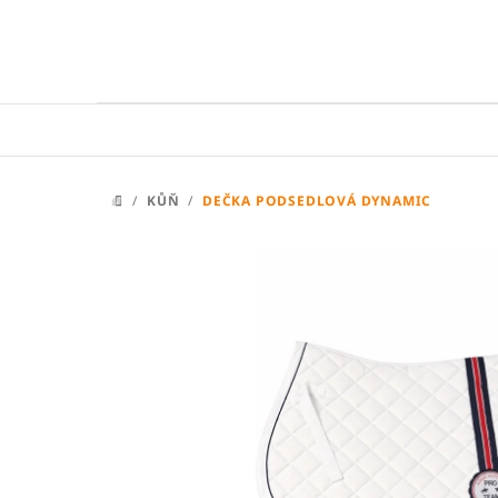
Přejít
na
obsah
/
KŮŇ
/
DEČKA PODSEDLOVÁ DYNAMIC
DOMŮ