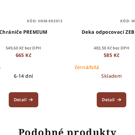
KÓD:
HKM-892013
KÓD:
W
Chrániče PREMIUM
Deka odpocovací ZE
549,60 Kč bez DPH
483,50 Kč bez DPH
665 Kč
585 Kč
á
černá/bílá
6-14 dní
Skladem
Detail
Detail
Podobné produkty