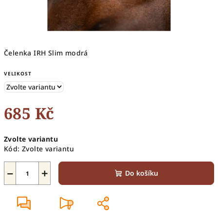
Čelenka IRH Slim modrá
VELIKOST
685 Kč
Měrná
Zvolte variantu
cena:
Kód:
Zvolte variantu
−
+
Do košíku