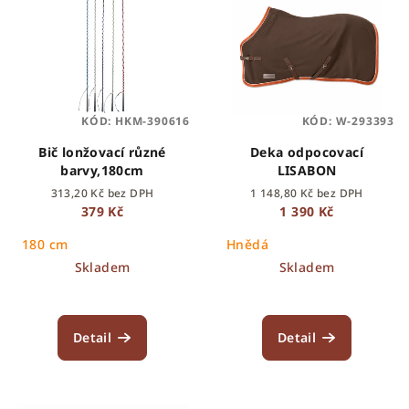
KÓD:
HKM-390616
KÓD:
W-293393
Bič lonžovací různé
Deka odpocovací
barvy,180cm
LISABON
313,20 Kč bez DPH
1 148,80 Kč bez DPH
379 Kč
1 390 Kč
180 cm
Hnědá
Skladem
Skladem
Detail
Detail