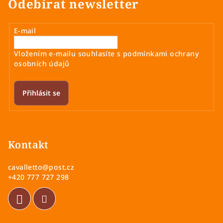
Odebírat newsletter
E-mail
Vložením e-mailu souhlasíte s
podmínkami ochrany
osobních údajů
Přihlásit se
Z
á
p
Kontakt
a
cavalletto
@
post.cz
t
+420 777 727 298
í