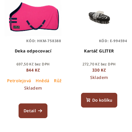
KÓD:
HKM-758388
KÓD:
E-994594
Deka odpocovací
Kartáč GLITER
697,50 Kč bez DPH
272,70 Kč bez DPH
844 Kč
330 Kč
Skladem
Petrolejová
Hnědá
Růžová
Skladem
Do košíku
Detail