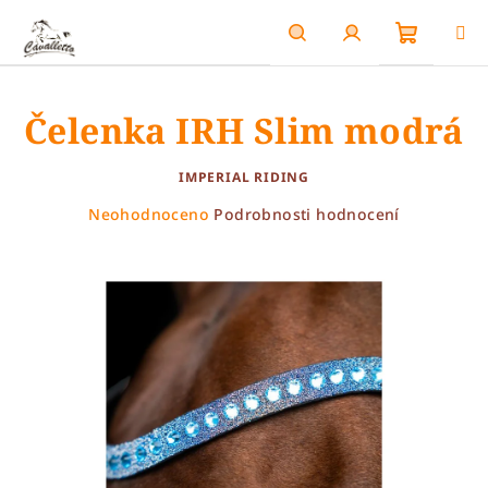
Přejít
na
obsah
Nákupn
Hledat
Přihlášení
Čelenka IRH Slim modrá
košík
IMPERIAL RIDING
Průměrné
Neohodnoceno
Podrobnosti hodnocení
hodnocení
produktu
je
0,0
z
5
hvězdiček.