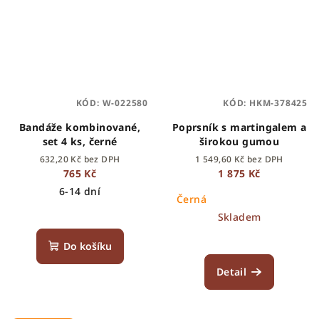
KÓD:
W-022580
KÓD:
HKM-378425
Bandáže kombinované,
Poprsník s martingalem a
set 4 ks, černé
širokou gumou
632,20 Kč bez DPH
1 549,60 Kč bez DPH
765 Kč
1 875 Kč
6-14 dní
Černá
Skladem
Do košíku
Detail