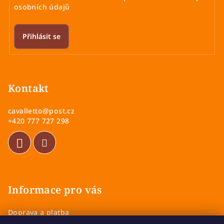
osobních údajů
Přihlásit se
Z
á
p
Kontakt
a
cavalletto
@
post.cz
t
+420 777 727 298
í
Informace pro vás
Doprava a platba