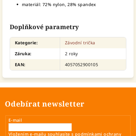
materiál:
72% nylon, 28% spandex
Doplňkové parametry
Kategorie
:
Závodní trička
Záruka
:
2 roky
EAN
:
4057052900105
Odebírat newsletter
E-mail
Vložením e-mailu souhlasíte s
podmínkami ochrany