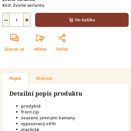
cena:
Kód:
Zvolte variantu
−
+
Do košíku
Zeptat se
Hlídat
Sdílet
Popis
Diskuze
Detailní popis produktu
prodyšné
front zip
osazeno jemnými kameny
vypasovaný střih
elastické