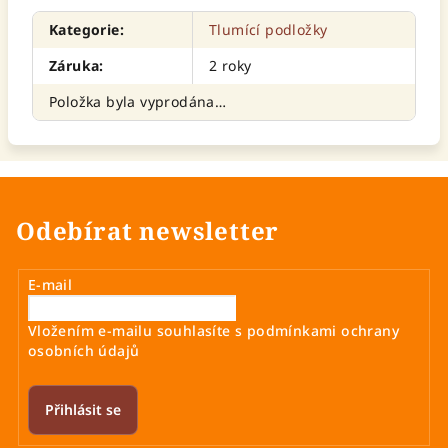
Kategorie
:
Tlumící podložky
Záruka
:
2 roky
Položka byla vyprodána…
Odebírat newsletter
E-mail
Vložením e-mailu souhlasíte s
podmínkami ochrany
osobních údajů
Přihlásit se