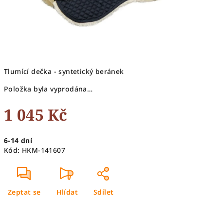
Tlumící dečka - syntetický beránek
Položka byla vyprodána…
1 045 Kč
Měrná
6-14 dní
cena:
Kód:
HKM-141607
Zeptat se
Hlídat
Sdílet