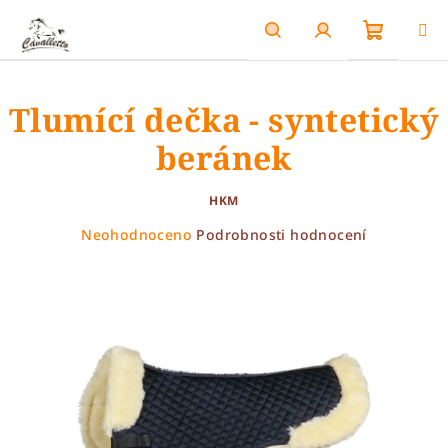
Přejít
na
obsah
Nákupn
Hledat
Přihlášení
Tlumící dečka - syntetický
košík
beránek
HKM
Průměrné
Neohodnoceno
Podrobnosti hodnocení
hodnocení
produktu
je
0,0
z
5
hvězdiček.