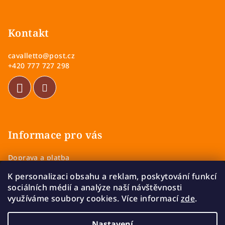
Z
á
p
Kontakt
a
cavalletto
@
post.cz
t
+420 777 727 298
í
Informace pro vás
Doprava a platba
Obchodní podmínky
K personalizaci obsahu a reklam, poskytování funkcí
Zásady ochrany osobních údajů
sociálních médií a analýze naší návštěvnosti
Vrácení a výměna zboží
využíváme soubory cookies. Více informací
zde
.
Reklamace
Nastavení