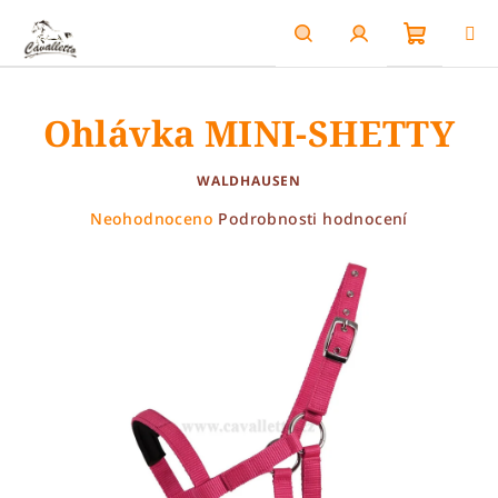
Přejít
na
obsah
Nákupn
Hledat
Přihlášení
Ohlávka MINI-SHETTY
košík
WALDHAUSEN
Průměrné
Neohodnoceno
Podrobnosti hodnocení
hodnocení
produktu
je
0,0
z
5
hvězdiček.