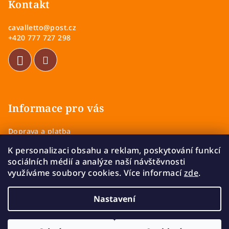
p
Kontakt
a
cavalletto
@
post.cz
t
+420 777 727 298
í
Informace pro vás
Doprava a platba
Obchodní podmínky
K personalizaci obsahu a reklam, poskytování funkcí
Zásady ochrany osobních údajů
sociálních médií a analýze naší návštěvnosti
Vrácení a výměna zboží
využíváme soubory cookies. Více informací
zde
.
Reklamace
Nastavení
Copyright 2026
Cavalletto
. Všechna práva vyhrazena.
Upravit nastavení cookies