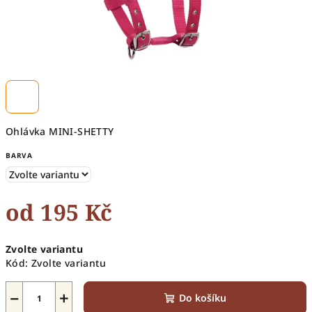
Ohlávka MINI-SHETTY
BARVA
od
195 Kč
Měrná
Zvolte variantu
cena:
Kód:
Zvolte variantu
−
+
Do košíku