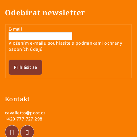
Odebírat newsletter
E-mail
Vložením e-mailu souhlasíte s
podmínkami ochrany
osobních údajů
Přihlásit se
Z
á
p
Kontakt
a
cavalletto
@
post.cz
t
+420 777 727 298
í