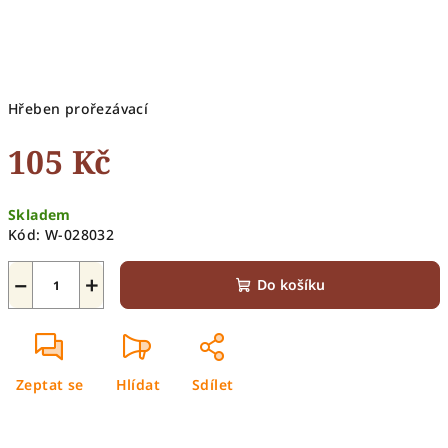
Hřeben prořezávací
105 Kč
Měrná
Skladem
cena:
Kód:
W-028032
−
+
Do košíku
Zeptat se
Hlídat
Sdílet