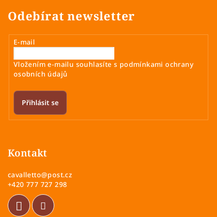
Odebírat newsletter
E-mail
Vložením e-mailu souhlasíte s
podmínkami ochrany
osobních údajů
Přihlásit se
Z
á
p
Kontakt
a
cavalletto
@
post.cz
t
+420 777 727 298
í