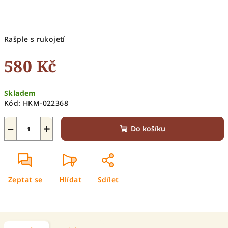
Rašple s rukojetí
580 Kč
Měrná
Skladem
cena:
Kód:
HKM-022368
−
+
Do košíku
Zeptat se
Hlídat
Sdílet