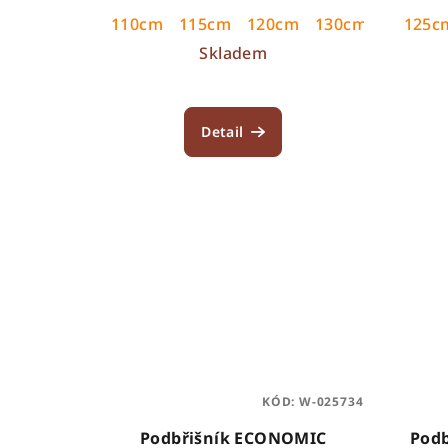
u
110cm
115cm
120cm
130cm
125cm
125c
k
Skladem
t
ů
Detail
KÓD:
W-025734
Podbřišník ECONOMIC
Podb