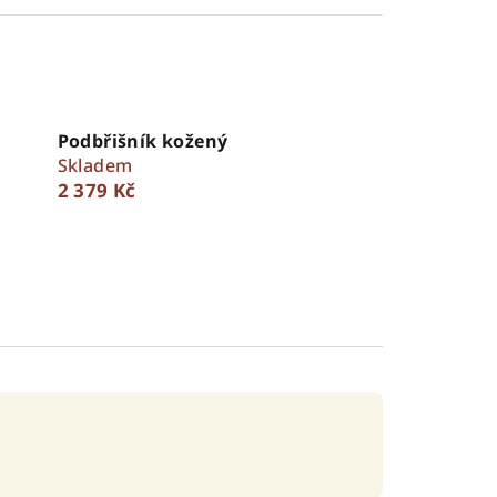
Podbřišník kožený
Skladem
2 379 Kč