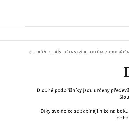
Přejít
na
obsah
/
KŮŇ
/
PŘÍSLUŠENSTVÍ K SEDLŮM
/
PODBŘIŠN
DOMŮ
Dlouhé podbřišníky jsou určeny předevš
Slo
Díky své délce se zapínají níže na bok
poho