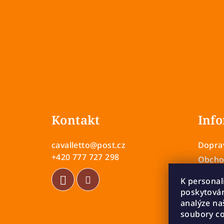
Z
á
Kontakt
Info
p
a
cavalletto
@
post.cz
Doprav
t
+420 777 727 298
Obcho
Zásady
í
K personal
Vrácen
poskytován
analýze na
Rekla
soubory co