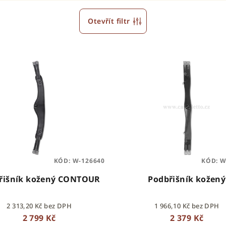
Otevřít filtr
KÓD:
W-126640
KÓD:
W
řišník kožený CONTOUR
Podbřišník kožený
2 313,20 Kč bez DPH
1 966,10 Kč bez DPH
2 799 Kč
2 379 Kč