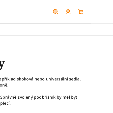
Hledat
Přihlášení
Nákupní
košík
y
příklad skoková nebo univerzální sedla.
oně.
. Správně zvolený podbřišník by měl být
lecí.