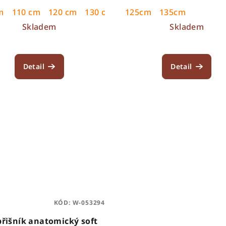
m
140cm
110 cm
135cm
120 cm
145cm
130 cm
140 cm
125cm
115 cm
135cm
135 cm
Skladem
Skladem
Detail
Detail
KÓD:
W-053294
řišník anatomický soft