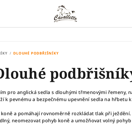
ÍKY
/
DLOUHÉ PODBŘIŠNÍKY
Dlouhé podbřišník
ím pro anglická sedla s dlouhými třmenovými řemeny, na
uží k pevnému a bezpečnému upevnění sedla na hřbetu k
u koně a pomáhají rovnoměrně rozkládat tlak při ježdění
dlný, neomezovat pohyb koně a umožňovat volný pohyb p