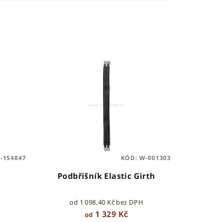
-154847
KÓD:
W-001303
Podbřišník Elastic Girth
od 1 098,40 Kč bez DPH
1 329 Kč
od