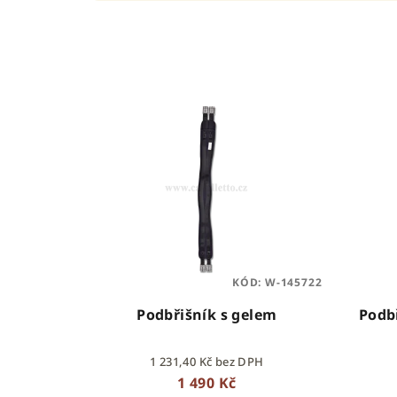
z
e
n
V
í
ý
p
p
r
i
o
s
d
p
u
KÓD:
W-145722
r
k
Podbřišník s gelem
Podb
o
t
1 231,40 Kč bez DPH
d
ů
1 490 Kč