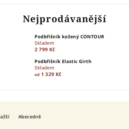
Nejprodávanější
Podbřišník kožený CONTOUR
Skladem
2 799 Kč
Podbřišník Elastic Girth
Skladem
1 329 Kč
od
ažší
Abecedně