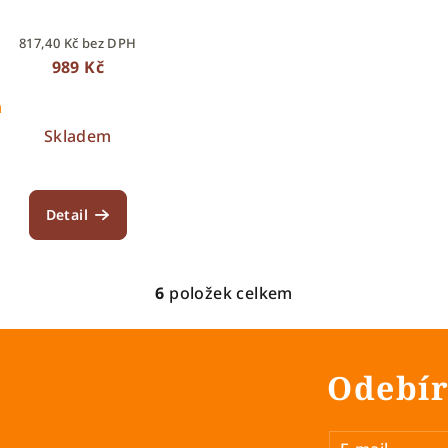
817,40 Kč bez DPH
989 Kč
á
0cm
115cm
120cm
130cm
125cm
140cm
135cm
Skladem
Detail
6
položek celkem
O
v
l
Odebír
á
d
a