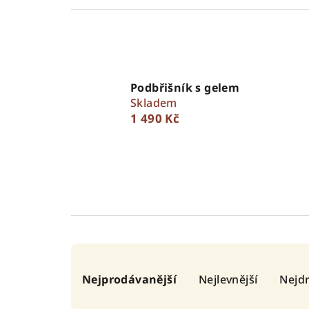
Podbřišník s gelem
Skladem
1 490 Kč
Ř
Nejprodávanější
Nejlevnější
Nejdr
a