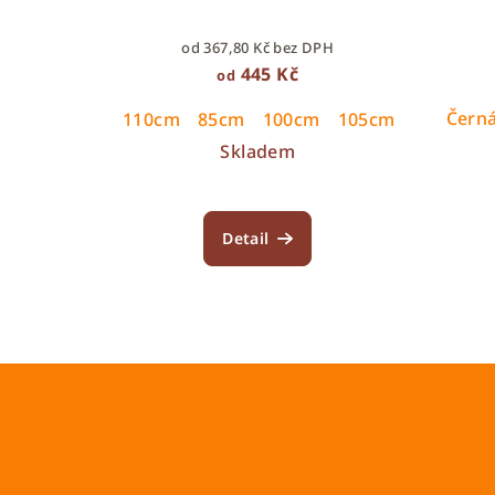
od 367,80 Kč bez DPH
445 Kč
od
Čern
110cm
85cm
100cm
105cm
95cm
9
Skladem
Detail