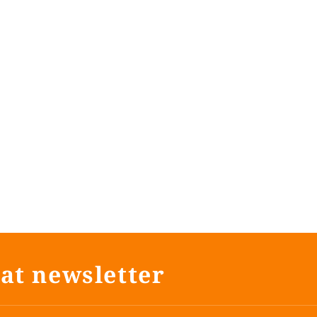
145cm
80cm
at newsletter