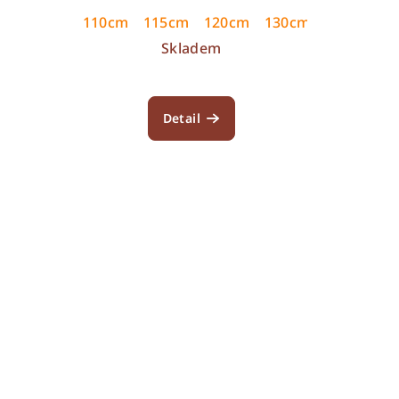
145 cm
110cm
115cm
120cm
130cm
125cm
1
Skladem
Detail