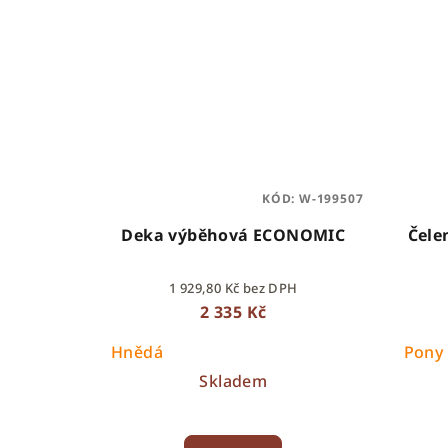
KÓD:
W-199507
Deka výběhová ECONOMIC
Čele
1 929,80 Kč bez DPH
2 335 Kč
Hnědá
Pony
Skladem