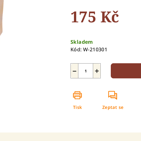
0,0
175 Kč
z
5
hvězdiček.
Měrná
cena:
Skladem
Kód:
W-210301
−
+
Tisk
Zeptat se