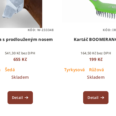
KÓD:
W-233348
KÓD:
I
 s prodlouženým nosem
Kartáč BOOMERAN
541,30 Kč bez DPH
164,50 Kč bez DPH
655 Kč
199 Kč
á
Šedá
Tyrkysová
Růžová
Skladem
Skladem
Detail
Detail