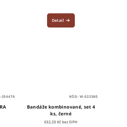
Detail
-354476
KÓD:
W-022580
BRA
Bandáže kombinované, set 4
ks, černé
632,20 Kč bez DPH