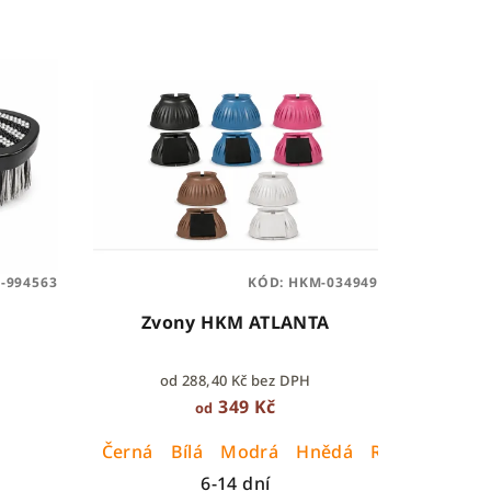
E-994563
KÓD:
HKM-034949
Zvony HKM ATLANTA
od 288,40 Kč bez DPH
349 Kč
od
Černá
Bílá
Modrá
Hnědá
Růžová
6-14 dní