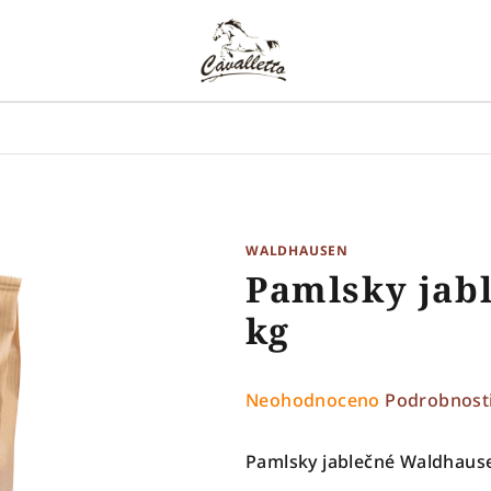
WALDHAUSEN
Pamlsky jab
kg
Průměrné
Neohodnoceno
Podrobnost
hodnocení
produktu
Pamlsky jablečné Waldhaus
je