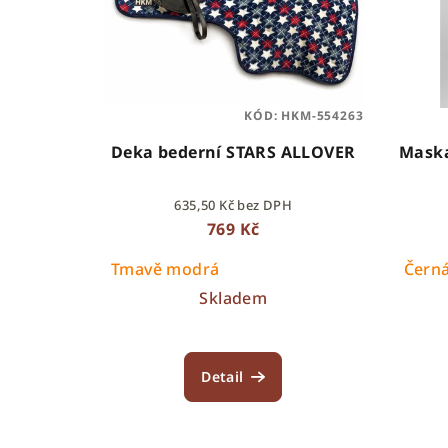
KÓD:
HKM-554263
Deka bederní STARS ALLOVER
Maska
635,50 Kč bez DPH
769 Kč
Tmavě modrá
Čern
Skladem
Detail