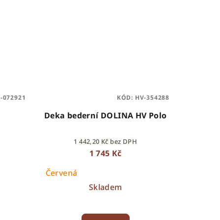
R-072921
KÓD:
HV-354288
s
Deka bederní DOLINA HV Polo
1 442,20 Kč bez DPH
1 745 Kč
Červená
Skladem