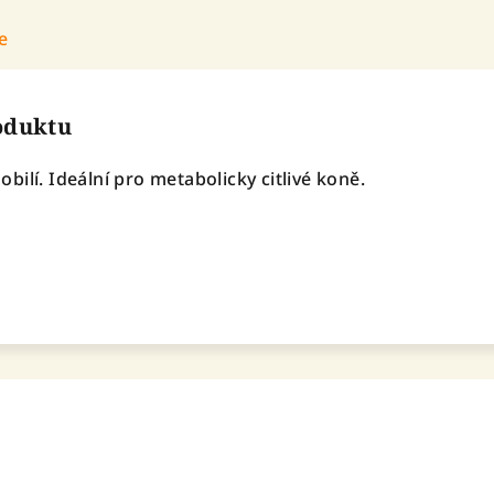
e
roduktu
ilí. Ideální pro metabolicky citlivé koně.