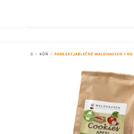
Přejít
na
obsah
/
KŮŇ
/
PAMLSKY JABLEČNÉ WALDHAUSEN 1 KG
DOMŮ