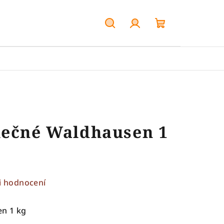
Hledat
Přihlášení
Nákupní
košík
lečné Waldhausen 1
i hodnocení
en 1 kg