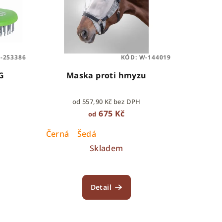
R-253386
KÓD:
W-144019
G
Maska proti hmyzu
od 557,90 Kč bez DPH
675 Kč
od
Černá
Šedá
Skladem
Detail