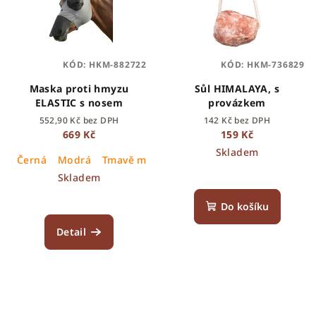
KÓD:
HKM-882722
KÓD:
HKM-736829
Maska proti hmyzu
Sůl HIMALAYA, s
ELASTIC s nosem
provázkem
552,90 Kč bez DPH
142 Kč bez DPH
669 Kč
159 Kč
Skladem
Černá
Modrá
Tmavě modrá
Zelená
Šedá
Růžová
S
Skladem
Do košíku
Detail