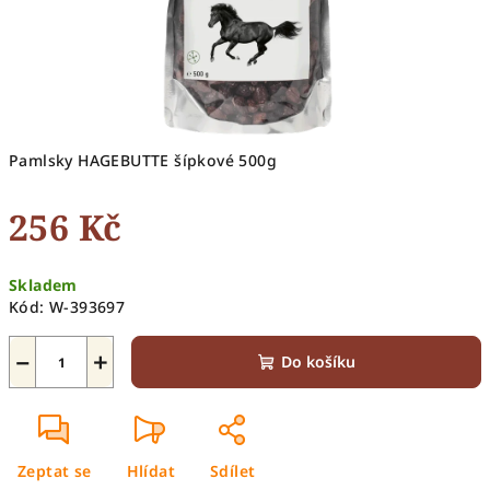
Pamlsky HAGEBUTTE šípkové 500g
256 Kč
Měrná
Skladem
cena:
Kód:
W-393697
−
+
Do košíku
Zeptat se
Hlídat
Sdílet