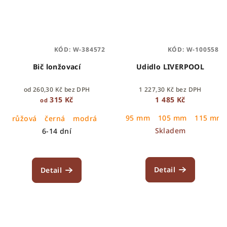
KÓD:
W-384572
KÓD:
W-100558
Bič lonžovací
Udidlo LIVERPOOL
od 260,30 Kč bez DPH
1 227,30 Kč bez DPH
315 Kč
1 485 Kč
od
95 mm
105 mm
115 mm
růžová
černá
modrá
Skladem
6-14 dní
Detail
Detail