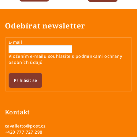
Odebírat newsletter
E-mail
Vložením e-mailu souhlasíte s
podmínkami ochrany
osobních údajů
Přihlásit se
Z
á
p
Kontakt
a
cavalletto
@
post.cz
t
+420 777 727 298