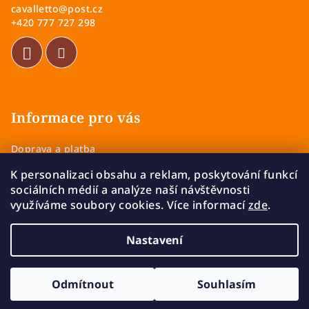
cavalletto
@
post.cz
t
+420 777 727 298
í
Informace pro vás
Doprava a platba
Obchodní podmínky
K personalizaci obsahu a reklam, poskytování funkcí
Zásady ochrany osobních údajů
sociálních médií a analýze naší návštěvnosti
Vrácení a výměna zboží
využíváme soubory cookies. Více informací
zde
.
Reklamace
Nastavení
Copyright 2026
Cavalletto
. Všechna práva vyhrazena.
Upravit nastavení cookies
Odmítnout
Souhlasím
Vytvořil Shoptet