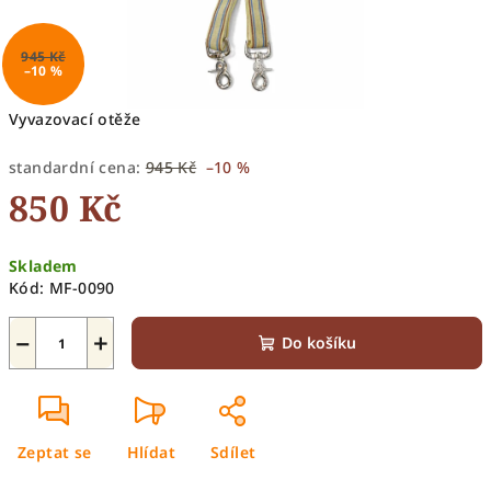
945 Kč
–10 %
Vyvazovací otěže
standardní cena:
945 Kč
–10 %
850 Kč
Měrná
Skladem
cena:
Kód:
MF-0090
−
+
Do košíku
Zeptat se
Hlídat
Sdílet