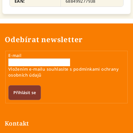
EAN
:
688499277938
Odebírat newsletter
E-mail
Vložením e-mailu souhlasíte s
podmínkami ochrany
osobních údajů
Přihlásit se
Z
á
p
Kontakt
a