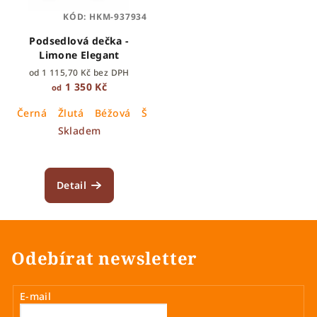
KÓD:
HKM-937934
Podsedlová dečka -
Limone Elegant
od 1 115,70 Kč bez DPH
1 350 Kč
od
Černá
Žlutá
Béžová
Šalvějová
Skladem
Detail
Odebírat newsletter
E-mail