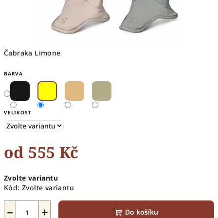
Čabraka Limone
BARVA
VELIKOST
od
555 Kč
Měrná
Zvolte variantu
cena:
Kód:
Zvolte variantu
−
+
Do košíku