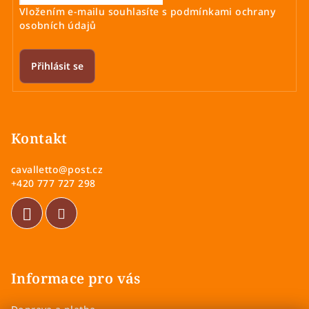
Vložením e-mailu souhlasíte s
podmínkami ochrany
osobních údajů
Přihlásit se
Z
á
p
Kontakt
a
cavalletto
@
post.cz
t
+420 777 727 298
í
Informace pro vás