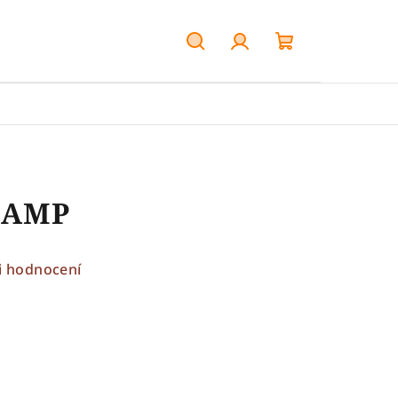
Hledat
Přihlášení
Nákupní
košík
HAMP
i hodnocení