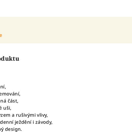
e
roduktu
ní,
lemování,
ná část,
 uši,
em a rušivými vlivy,
enní ježdění i závody,
vý design.