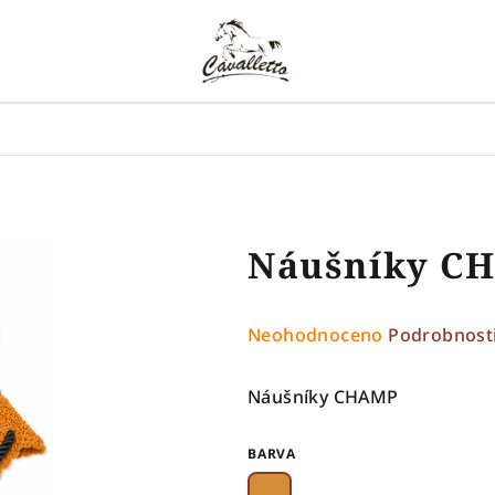
Náušníky C
Průměrné
Neohodnoceno
Podrobnost
hodnocení
produktu
Náušníky CHAMP
je
0,0
BARVA
z
5