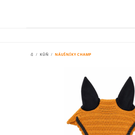
Přejít
na
obsah
/
KŮŇ
/
NÁUŠNÍKY CHAMP
DOMŮ