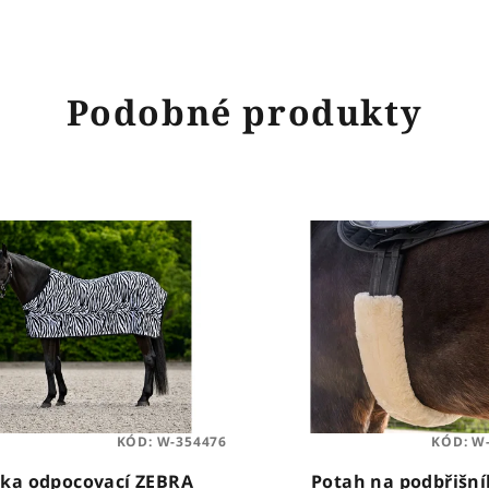
Podobné produkty
KÓD:
W-354476
KÓD:
W-
ka odpocovací ZEBRA
Potah na podbřišní