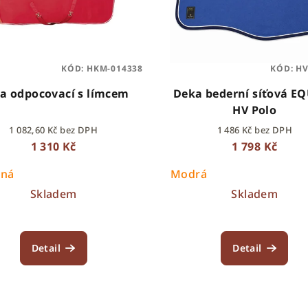
KÓD:
HKM-014338
KÓD:
HV
a odpocovací s límcem
Deka bederní síťová E
HV Polo
1 082,60 Kč bez DPH
1 486 Kč bez DPH
1 310 Kč
1 798 Kč
ená
Modrá
Skladem
Skladem
Detail
Detail