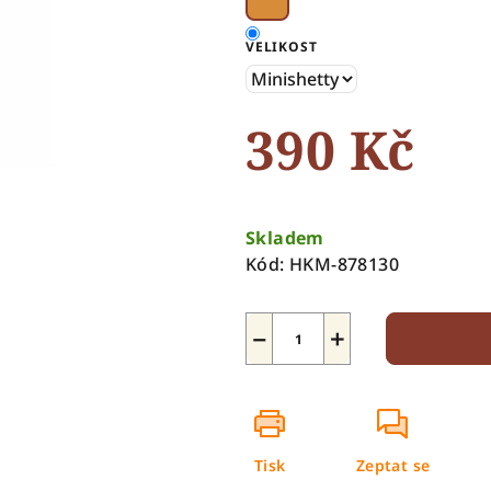
hvězdiček.
VELIKOST
390 Kč
Měrná
cena:
Skladem
Kód:
HKM-878130
−
+
Tisk
Zeptat se