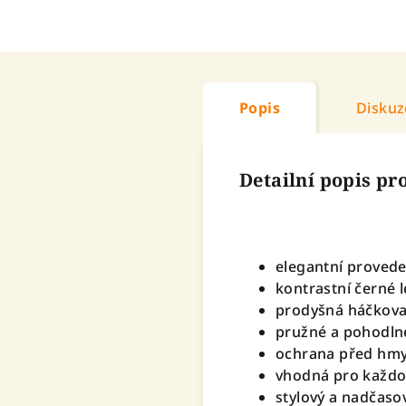
Popis
Diskuz
Detailní popis p
elegantní provede
kontrastní černé 
prodyšná háčkova
pružné a pohodlné
ochrana před hmyz
vhodná pro každod
stylový a nadčaso