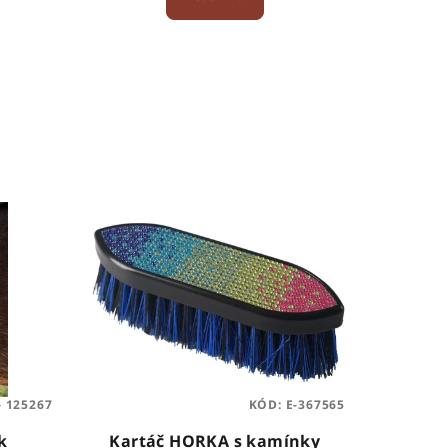
 125267
KÓD:
E-367565
k
Kartáč HORKA s kamínky