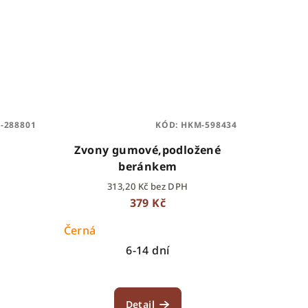
-288801
KÓD:
HKM-598434
Zvony gumové,podložené
beránkem
313,20 Kč bez DPH
379 Kč
Černá
6-14 dní
Detail