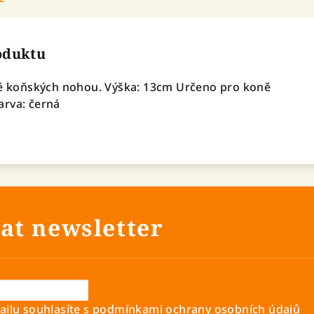
roduktu
aně koňských nohou. Výška: 13cm Určeno pro koně
arva: černá
at newsletter
ilu souhlasíte s
podmínkami ochrany osobních údajů