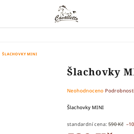
ŠLACHOVKY MINI
Šlachovky M
Průměrné
Neohodnoceno
Podrobnost
hodnocení
produktu
Šlachovky MINI
je
0,0
standardní cena:
590 Kč
–1
z
5