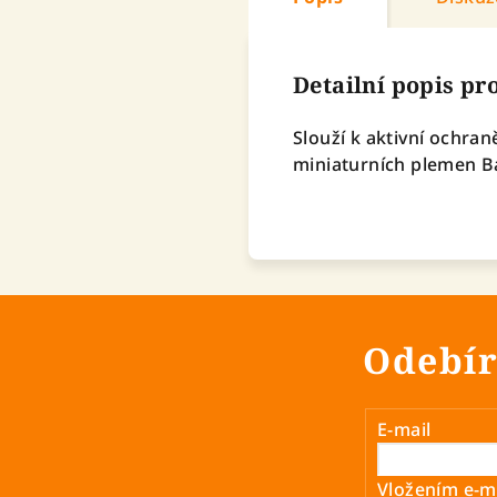
Detailní popis p
Slouží k aktivní ochr
miniaturních plemen B
Odebír
E-mail
Vložením e-ma