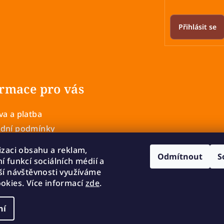
Přihlásit se
rmace pro vás
a a platba
dní podmínky
 ochrany osobních údajů
izaci obsahu a reklam,
Odmítnout
S
í a výměna zboží
í funkcí sociálních médií a
mace
ší návštěvnosti využíváme
okies. Více informací
zde
.
ní
Copyright 2026
cookies