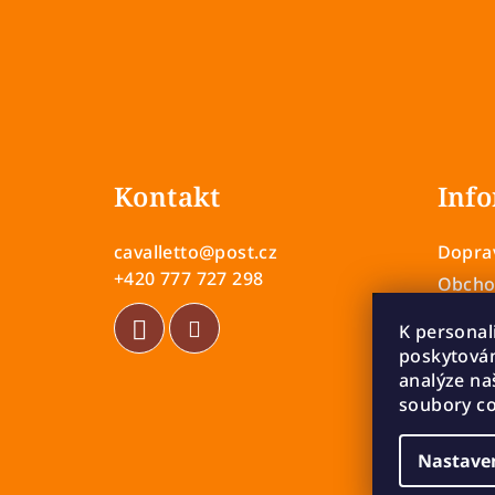
Z
á
Kontakt
Info
p
a
cavalletto
@
post.cz
Doprav
t
+420 777 727 298
Obcho
Zásady
í
K personal
Vrácen
poskytován
Rekla
analýze na
soubory co
Nastave