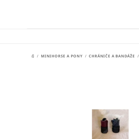
Přejít
na
obsah
/
MINIHORSE A PONY
/
CHRÁNIČE A BANDÁŽE
/
DOMŮ