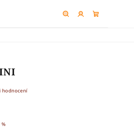
Hledat
Přihlášení
Nákupní
košík
INI
i hodnocení
0 %