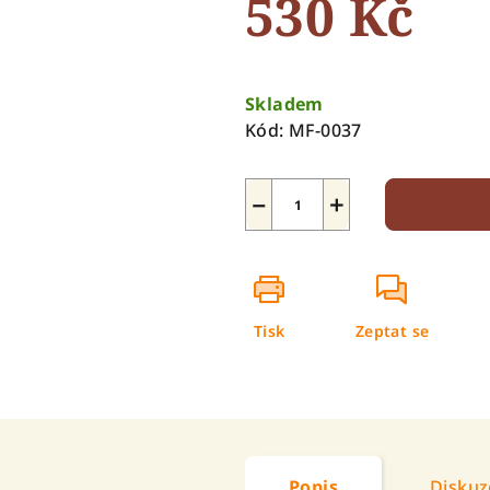
530 Kč
hvězdiček.
Měrná
cena:
Skladem
Kód:
MF-0037
−
+
Tisk
Zeptat se
Popis
Diskuz