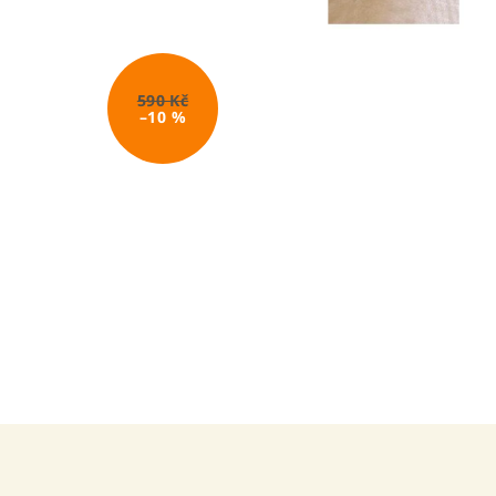
590 Kč
–10 %