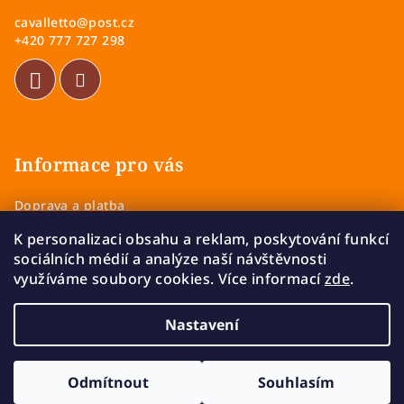
a
cavalletto
@
post.cz
t
+420 777 727 298
í
Informace pro vás
Doprava a platba
Obchodní podmínky
K personalizaci obsahu a reklam, poskytování funkcí
Zásady ochrany osobních údajů
sociálních médií a analýze naší návštěvnosti
Vrácení a výměna zboží
využíváme soubory cookies. Více informací
zde
.
Reklamace
Nastavení
Copyright 2026
Cavalletto
. Všechna práva vyhrazena.
Upravit nastavení cookies
Odmítnout
Souhlasím
Vytvořil Shoptet