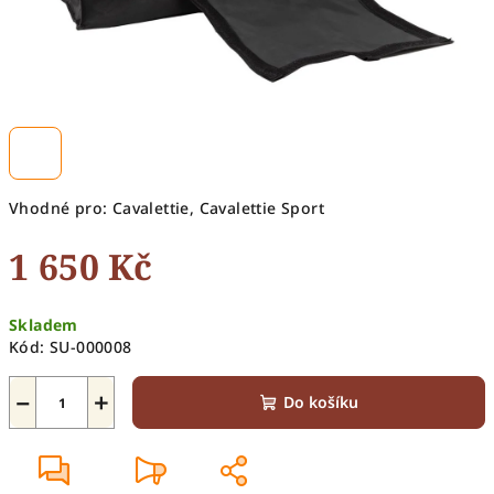
Vhodné pro: Cavalettie, Cavalettie Sport
1 650 Kč
Měrná
Skladem
cena:
Kód:
SU-000008
−
+
Do košíku