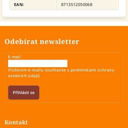
EAN
:
8713512050068
Odebírat newsletter
E-mail
Vložením e-mailu souhlasíte s
podmínkami ochrany
osobních údajů
Přihlásit se
Z
á
p
Kontakt