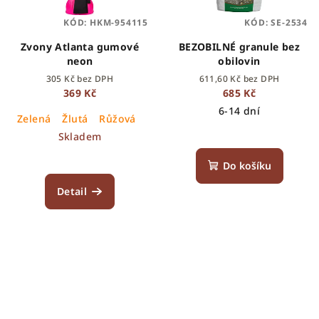
KÓD:
HKM-954115
KÓD:
SE-2534
Zvony Atlanta gumové
BEZOBILNÉ granule bez
neon
obilovin
305 Kč bez DPH
611,60 Kč bez DPH
369 Kč
685 Kč
6-14 dní
Zelená
Žlutá
Růžová
Skladem
Do košíku
Detail