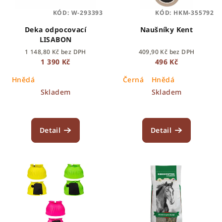
KÓD:
W-293393
KÓD:
HKM-355792
Deka odpocovací
Naušníky Kent
LISABON
1 148,80 Kč bez DPH
409,90 Kč bez DPH
1 390 Kč
496 Kč
Hnědá
Černá
Hnědá
Skladem
Skladem
Detail
Detail