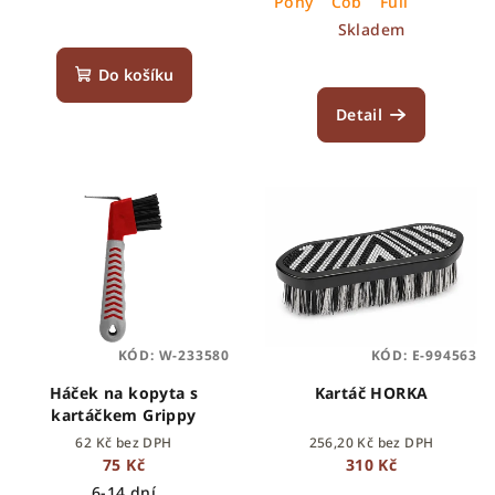
Pony
Cob
Full
Skladem
Do košíku
Detail
KÓD:
W-233580
KÓD:
E-994563
Háček na kopyta s
Kartáč HORKA
kartáčkem Grippy
62 Kč bez DPH
256,20 Kč bez DPH
75 Kč
310 Kč
6-14 dní