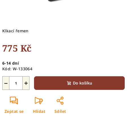
Klkací řemen
775 Kč
Měrná
6-14 dní
cena:
Kód:
W-133064
−
+
Do košíku
Zeptat se
Hlídat
Sdílet