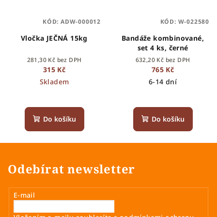
KÓD:
ADW-000012
KÓD:
W-022580
Vločka JEČNÁ 15kg
Bandáže kombinované,
set 4 ks, černé
281,30 Kč bez DPH
632,20 Kč bez DPH
315 Kč
765 Kč
Skladem
6-14 dní
Do košíku
Do košíku
Odebírat newsletter
E-mail