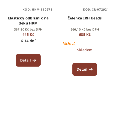
KÓD:
HKM-110971
KÓD:
IR-072921
Elastický odbřišník na
Čelenka IRH Beads
deku HKM
367,80 Kč bez DPH
566,10 Kč bez DPH
445 Kč
685 Kč
6-14 dní
Růžová
Skladem
Detail
Detail