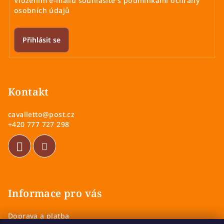
Vložením e-mailu souhlasíte s
podmínkami ochrany
osobních údajů
Přihlásit se
Z
á
p
Kontakt
a
cavalletto
@
post.cz
t
+420 777 727 298
í
Informace pro vás
Doprava a platba