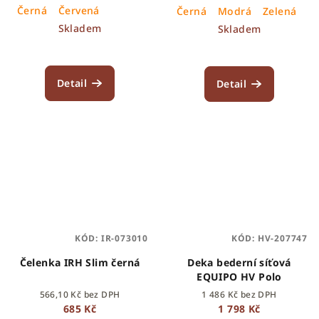
Černá
Červená
Černá
Modrá
Zelená
Š
Skladem
Skladem
Detail
Detail
KÓD:
IR-073010
KÓD:
HV-207747
Čelenka IRH Slim černá
Deka bederní síťová
EQUIPO HV Polo
566,10 Kč bez DPH
1 486 Kč bez DPH
685 Kč
1 798 Kč