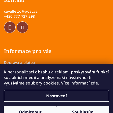
p
a
cavalletto
@
post.cz
t
+420 777 727 298
í
Informace pro vás
Doprava a platba
Obchodní podmínky
K personalizaci obsahu a reklam, poskytování funkcí
Zásady ochrany osobních údajů
sociálních médií a analýze naší návštěvnosti
Vrácení a výměna zboží
využíváme soubory cookies. Více informací
zde
.
Reklamace
Nastavení
Copyright 2026
Cavalletto
. Všechna práva vyhrazena.
Upravit nastavení cookies
Odmítnout
Souhlasím