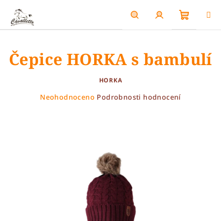
Přejít
na
obsah
Nákupn
Hledat
Přihlášení
Čepice HORKA s bambulí
košík
HORKA
Průměrné
Neohodnoceno
Podrobnosti hodnocení
hodnocení
produktu
je
0,0
z
5
hvězdiček.