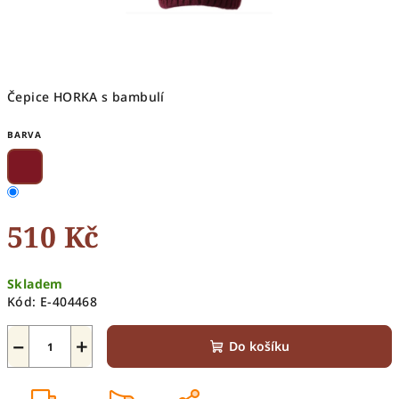
Čepice HORKA s bambulí
BARVA
510 Kč
Měrná
Skladem
cena:
Kód:
E-404468
−
+
Do košíku