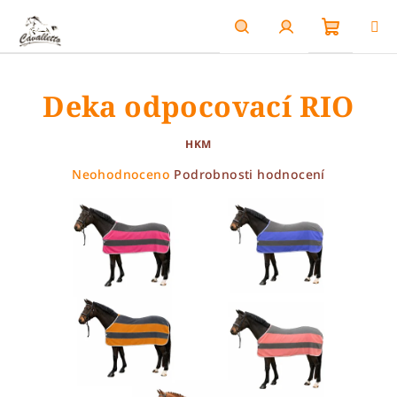
Přejít
na
obsah
Nákupn
Hledat
Přihlášení
Deka odpocovací RIO
košík
HKM
Průměrné
Neohodnoceno
Podrobnosti hodnocení
hodnocení
produktu
je
0,0
z
5
hvězdiček.