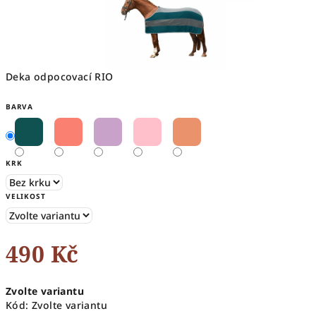
Deka odpocovací RIO
BARVA
KRK
VELIKOST
490 Kč
Měrná
Zvolte variantu
cena:
Kód:
Zvolte variantu