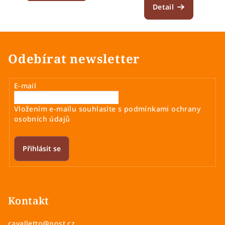
Detail
Odebírat newsletter
E-mail
Vložením e-mailu souhlasíte s
podmínkami ochrany
osobních údajů
Přihlásit se
Z
á
p
Kontakt
a
cavalletto
@
post.cz