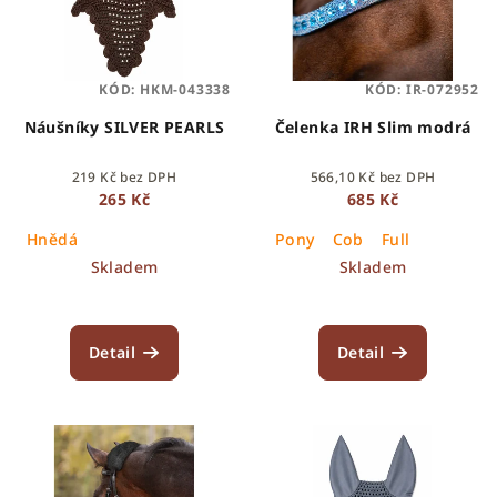
KÓD:
HKM-043338
KÓD:
IR-072952
Náušníky SILVER PEARLS
Čelenka IRH Slim modrá
219 Kč bez DPH
566,10 Kč bez DPH
265 Kč
685 Kč
Hnědá
Pony
Cob
Full
Skladem
Skladem
Detail
Detail