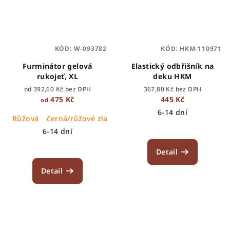
KÓD:
W-093782
KÓD:
HKM-110971
Furminátor gelová
Elastický odbřišník na
rukojeť, XL
deku HKM
od 392,60 Kč bez DPH
367,80 Kč bez DPH
475 Kč
445 Kč
od
6-14 dní
Růžová
černá/růžové zlato
černá/stříbrná
6-14 dní
Detail
Detail