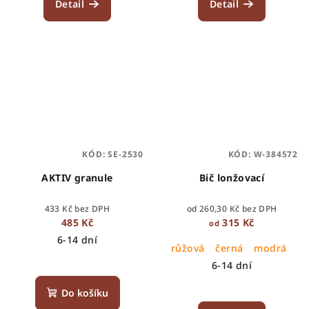
Detail
Detail
KÓD:
SE-2530
KÓD:
W-384572
AKTIV granule
Bič lonžovací
433 Kč bez DPH
od 260,30 Kč bez DPH
485 Kč
315 Kč
od
6-14 dní
růžová
černá
modrá
6-14 dní
Do košíku