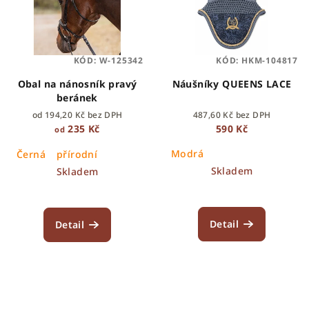
KÓD:
W-125342
KÓD:
HKM-104817
Obal na nánosník pravý
Náušníky QUEENS LACE
beránek
od 194,20 Kč bez DPH
487,60 Kč bez DPH
235 Kč
590 Kč
od
Modrá
Černá
přírodní
Skladem
Skladem
Detail
Detail