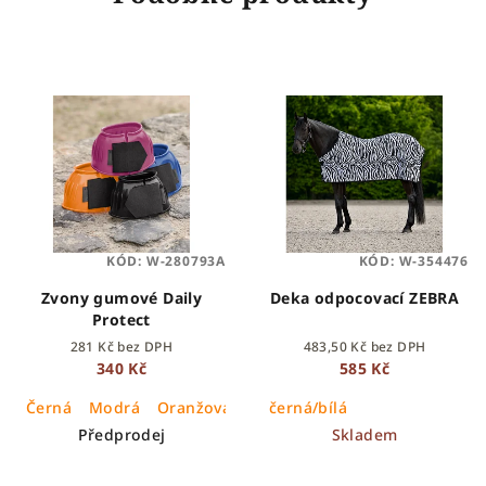
KÓD:
W-280793A
KÓD:
W-354476
Zvony gumové Daily
Deka odpocovací ZEBRA
Protect
281 Kč bez DPH
483,50 Kč bez DPH
340 Kč
585 Kč
Černá
Modrá
Oranžová
Růžová
černá/bílá
Předprodej
Skladem