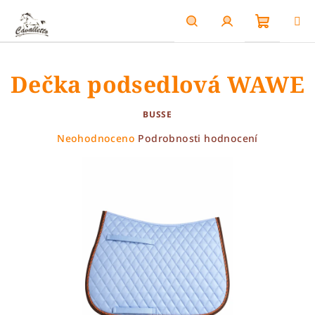
Přejít
na
obsah
Nákupn
Hledat
Přihlášení
Dečka podsedlová WAWE
košík
BUSSE
Průměrné
Neohodnoceno
Podrobnosti hodnocení
hodnocení
produktu
je
0,0
z
5
hvězdiček.