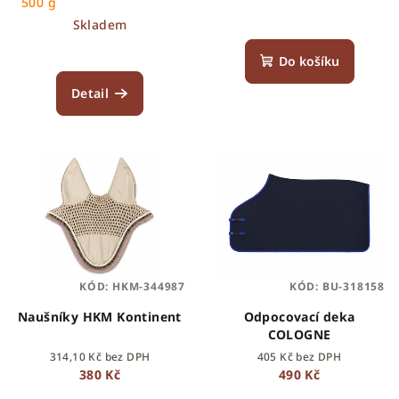
500 g
Skladem
Do košíku
Detail
KÓD:
HKM-344987
KÓD:
BU-318158
Naušníky HKM Kontinent
Odpocovací deka
COLOGNE
314,10 Kč bez DPH
405 Kč bez DPH
380 Kč
490 Kč