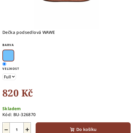
Dečka podsedlová WAWE
BARVA
VELIKOST
820 Kč
Měrná
Skladem
cena:
Kód:
BU-326870
−
+
Do košíku