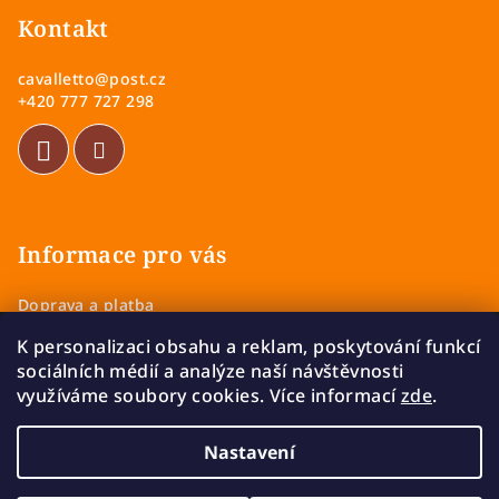
p
Kontakt
a
cavalletto
@
post.cz
t
+420 777 727 298
í
Informace pro vás
Doprava a platba
Obchodní podmínky
K personalizaci obsahu a reklam, poskytování funkcí
Zásady ochrany osobních údajů
sociálních médií a analýze naší návštěvnosti
Vrácení a výměna zboží
využíváme soubory cookies. Více informací
zde
.
Reklamace
Nastavení
Copyright 2026
Cavalletto
. Všechna práva vyhrazena.