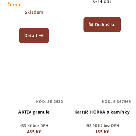
6-14 dní
Černá
Skladem
Do košíku
Detail
KÓD:
SE-2530
KÓD:
E-367565
AKTIV granule
Kartáč HORKA s kamínky
433 Kč bez DPH
152,90 Kč bez DPH
485 Kč
185 Kč