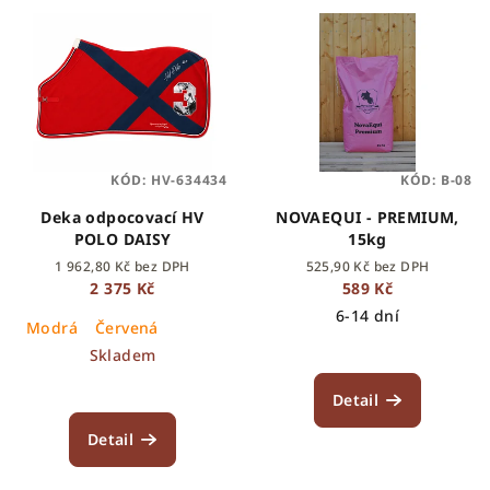
KÓD:
HV-634434
KÓD:
B-08
Deka odpocovací HV
NOVAEQUI - PREMIUM,
POLO DAISY
15kg
1 962,80 Kč bez DPH
525,90 Kč bez DPH
2 375 Kč
589 Kč
6-14 dní
Modrá
Červená
Skladem
Detail
Detail