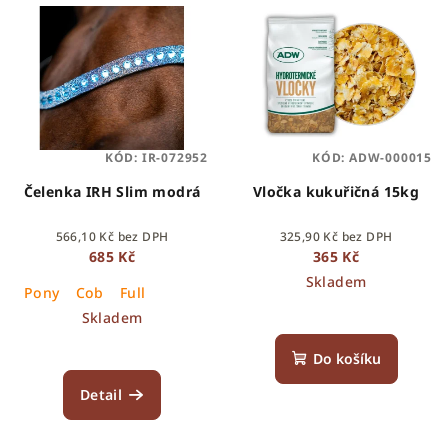
KÓD:
IR-072952
KÓD:
ADW-000015
Čelenka IRH Slim modrá
Vločka kukuřičná 15kg
566,10 Kč bez DPH
325,90 Kč bez DPH
685 Kč
365 Kč
Skladem
Pony
Cob
Full
Skladem
Do košíku
Detail