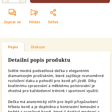
Zeptat se
Hlídat
Sdílet
Popis
Diskuze
Detailní popis produktu
Světle modrá podsedlová dečka s elegantním
diamantovým prošíváním, které zajišťuje rovnoměrné
rozložení tlaku a pohodlí pro koně při jízdě. Díky
kvalitnímu zpracování a měkkému polstrování je
vhodná pro každodenní trénink i sportovní využití.
Dečka má anatomický střih pro lepší přizpůsobení
hřbetu koně a je doplněna o kontrastní lemování v
hnědé a oranžové barvě, které jí dodává moderní a