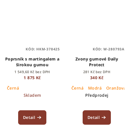
KÓD:
HKM-378425
KÓD:
W-280793A
Poprsník s martingalem a
Zvony gumové Daily
širokou gumou
Protect
1 549,60 Kč bez DPH
281 Kč bez DPH
1 875 Kč
340 Kč
Černá
Černá
Modrá
Oranžová
Skladem
Předprodej
Detail
Detail