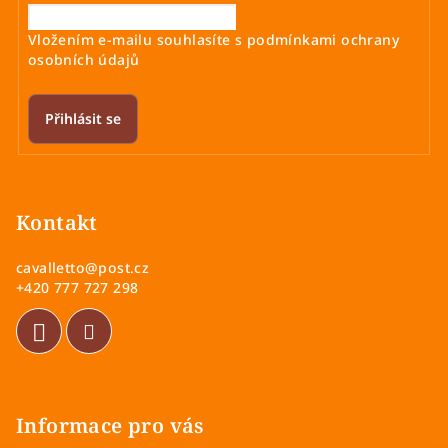
Vložením e-mailu souhlasíte s
podmínkami ochrany
osobních údajů
Přihlásit se
Z
á
p
Kontakt
a
cavalletto
@
post.cz
t
+420 777 727 298
í
Informace pro vás