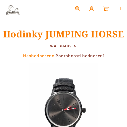
Přejít
na
obsah
Nákupn
Hledat
Přihlášení
Hodinky JUMPING HORSE
košík
WALDHAUSEN
Průměrné
Neohodnoceno
Podrobnosti hodnocení
hodnocení
produktu
je
0,0
z
5
hvězdiček.