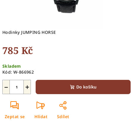
Hodinky JUMPING HORSE
785 Kč
Měrná
Skladem
cena:
Kód:
W-866962
−
+
Do košíku
Zeptat se
Hlídat
Sdílet