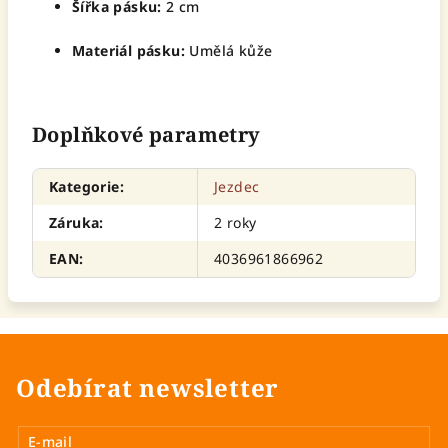
Šířka pásku:
2 cm
Materiál pásku:
Umělá kůže
Doplňkové parametry
Kategorie
:
Jezdec
Záruka
:
2 roky
EAN
:
4036961866962
Odebírat newsletter
E-mail