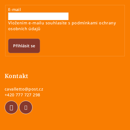
E-mail
Vložením e-mailu souhlasíte s
podmínkami ochrany
osobních údajů
Přihlásit se
Z
á
p
Kontakt
a
cavalletto
@
post.cz
t
+420 777 727 298
í