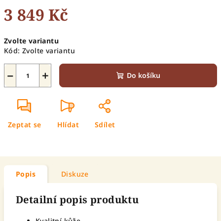
3 849 Kč
Měrná
Zvolte variantu
cena:
Kód:
Zvolte variantu
−
+
Do košíku
Zeptat se
Hlídat
Sdílet
Popis
Diskuze
Detailní popis produktu
Kvalitní kůže