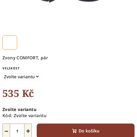
Zvony COMFORT, pár
VELIKOST
535 Kč
Měrná
Zvolte variantu
cena:
Kód:
Zvolte variantu
−
+
Do košíku