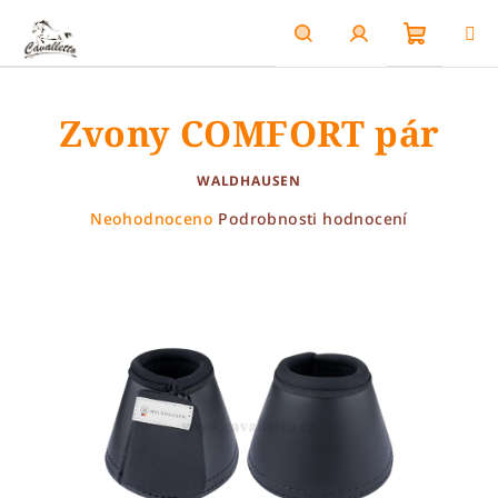
Přejít
na
obsah
Nákupn
Hledat
Přihlášení
Zvony COMFORT pár
košík
WALDHAUSEN
Průměrné
Neohodnoceno
Podrobnosti hodnocení
hodnocení
produktu
je
0,0
z
5
hvězdiček.