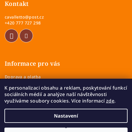
p
Kontakt
a
cavalletto
@
post.cz
t
+420 777 727 298
í
Informace pro vás
Doprava a platba
Obchodní podmínky
K personalizaci obsahu a reklam, poskytování funkcí
Zásady ochrany osobních údajů
sociálních médií a analýze naší návštěvnosti
Vrácení a výměna zboží
využíváme soubory cookies. Více informací
zde
.
Reklamace
Nastavení
Copyright 2026
Cavalletto
. Všechna práva vyhrazena.
Upravit nastavení cookies