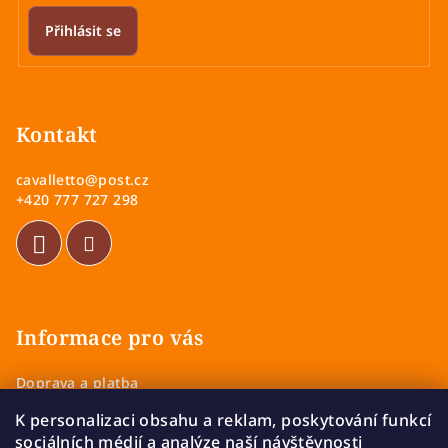
Přihlásit se
Z
á
p
Kontakt
a
cavalletto
@
post.cz
t
+420 777 727 298
í
Informace pro vás
Doprava a platba
Obchodní podmínky
K personalizaci obsahu a reklam, poskytování funkcí
Zásady ochrany osobních údajů
sociálních médií a analýze naší návštěvnosti