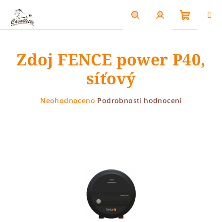
Přejít
na
obsah
Nákupn
Hledat
Přihlášení
Zdoj FENCE power P40,
košík
síťový
Průměrné
Neohodnoceno
Podrobnosti hodnocení
hodnocení
produktu
je
0,0
z
5
hvězdiček.