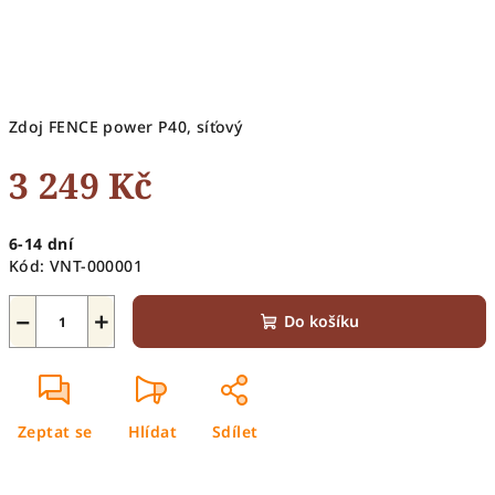
Zdoj FENCE power P40, síťový
3 249 Kč
Měrná
6-14 dní
cena:
Kód:
VNT-000001
−
+
Do košíku
Zeptat se
Hlídat
Sdílet