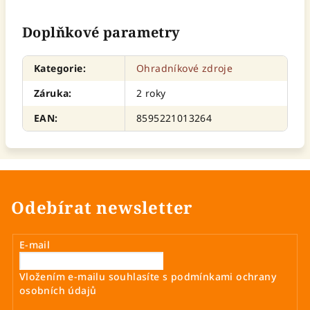
Doplňkové parametry
Kategorie
:
Ohradníkové zdroje
Záruka
:
2 roky
EAN
:
8595221013264
Odebírat newsletter
E-mail
Vložením e-mailu souhlasíte s
podmínkami ochrany
osobních údajů