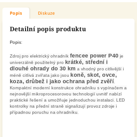
Popis
Diskuze
Detailní popis produktu
Popis:
fencee power P40
Zdroj pro elektrický ohradník
je
krátké, střední i
univerzálně použitelný pro
dlouhé ohrady do 30 km
a vhodný pro citlivější i
koně, skot, ovce,
méně citlivá zvířata jako jsou
koza, drůbež i jako ochrana před zvěří
.
Kompaktní moderní konstrukce ohradníku s vypínačem a
nejnovější mikroprocesorovou technologií uvnitř nabízí
praktické řešení a umožňuje jednoduchou instalaci. LED
kontrolky na přední straně signalizují provoz zdroje i
případnou poruchu na ohradníku.