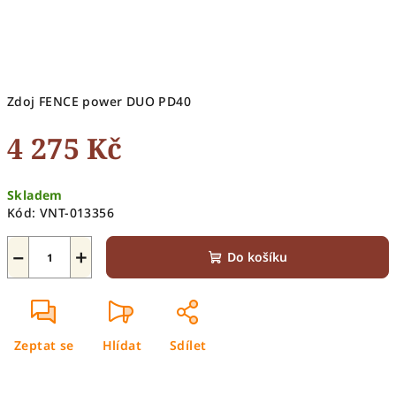
Zdoj FENCE power DUO PD40
4 275 Kč
Měrná
Skladem
cena:
Kód:
VNT-013356
−
+
Do košíku
Zeptat se
Hlídat
Sdílet