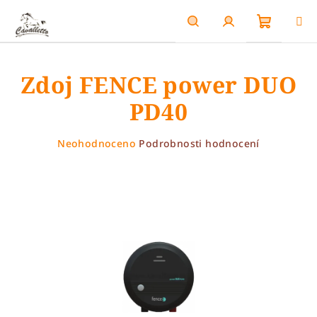
Přejít
na
obsah
Nákupn
Hledat
Přihlášení
Zdoj FENCE power DUO
košík
PD40
Průměrné
Neohodnoceno
Podrobnosti hodnocení
hodnocení
produktu
je
0,0
z
5
hvězdiček.