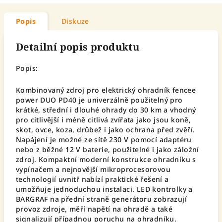
Popis
Diskuze
Detailní popis produktu
Popis:
Kombinovaný zdroj pro elektrický ohradník fencee
power DUO PD40 je univerzálně použitelný pro
krátké, střední i dlouhé ohrady do 30 km a vhodný
pro citlivější i méně citlivá zvířata jako jsou koně,
skot, ovce, koza, drůbež i jako ochrana před zvěří.
Napájení je možné ze sítě 230 V pomocí adaptéru
nebo z běžné 12 V baterie, použitelné i jako záložní
zdroj. Kompaktní moderní konstrukce ohradníku s
vypínačem a nejnovější mikroprocesorovou
technologií uvnitř nabízí praktické řešení a
umožňuje jednoduchou instalaci. LED kontrolky a
BARGRAF na přední straně generátoru zobrazují
provoz zdroje, měří napětí na ohradě a také
signalizují případnou poruchu na ohradníku.