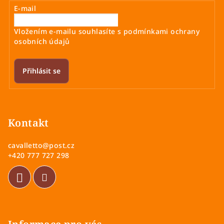
E-mail
Vložením e-mailu souhlasíte s
podmínkami ochrany
osobních údajů
Přihlásit se
Z
á
p
Kontakt
a
cavalletto
@
post.cz
t
+420 777 727 298
í