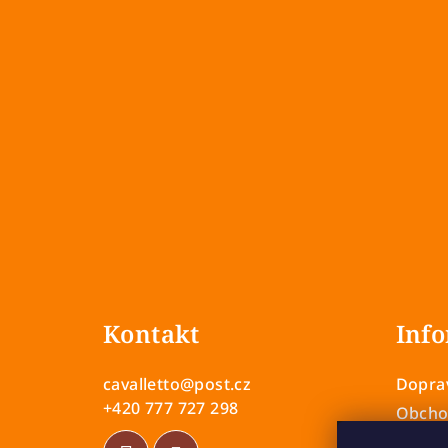
Z
á
Kontakt
Info
p
a
cavalletto
@
post.cz
Doprav
t
+420 777 727 298
Obcho
Zásady