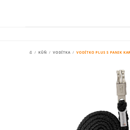
Přejít
na
obsah
/
KŮŇ
/
VODÍTKA
/
VODÍTKO PLUS S PANIK K
DOMŮ