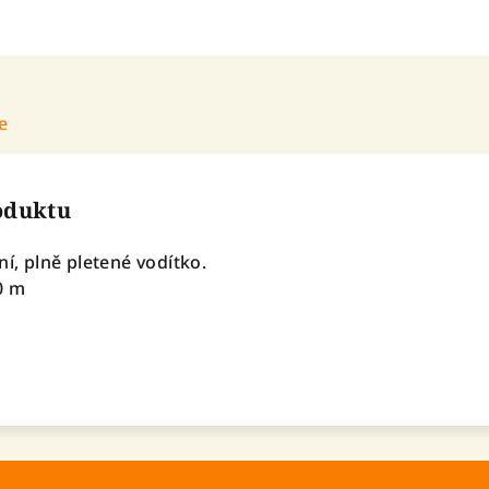
e
roduktu
ní, plně pletené vodítko.
0 m