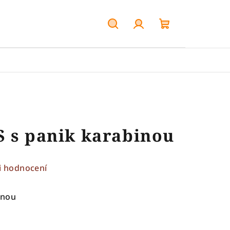
Hledat
Přihlášení
Nákupní
košík
S s panik karabinou
i hodnocení
inou