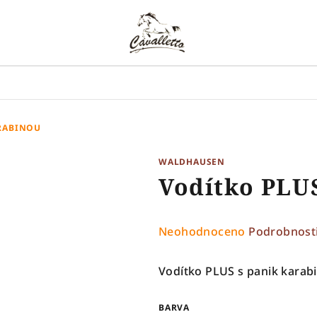
ARABINOU
WALDHAUSEN
Vodítko PLU
Průměrné
Neohodnoceno
Podrobnost
hodnocení
produktu
Vodítko PLUS s panik karab
je
0,0
BARVA
z