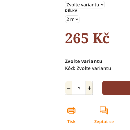
5
DÉLKA
hvězdiček.
265 Kč
Měrná
cena:
Zvolte variantu
Kód:
Zvolte variantu
−
+
Tisk
Zeptat se