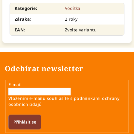
Kategorie
:
Vodítka
Záruka
:
2 roky
EAN
:
Zvolte variantu
Odebírat newsletter
E-mail
Vložením e-mailu souhlasíte s
podmínkami ochrany
osobních údajů
Přihlásit se