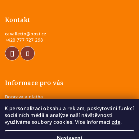
Z
á
p
Kontakt
a
cavalletto
@
post.cz
t
+420 777 727 298
í
Informace pro vás
Doprava a platba
Obchodní podmínky
K personalizaci obsahu a reklam, poskytování funkcí
Zásady ochrany osobních údajů
sociálních médií a analýze naší návštěvnosti
Vrácení a výměna zboží
využíváme soubory cookies. Více informací
zde
.
Reklamace
Nastavení