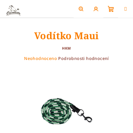
Přejít
na
obsah
Nákupn
Hledat
Přihlášení
Vodítko Maui
košík
HKM
Průměrné
Neohodnoceno
Podrobnosti hodnocení
hodnocení
produktu
je
0,0
z
5
hvězdiček.