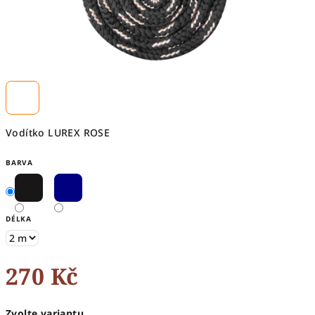
Vodítko LUREX ROSE
BARVA
DÉLKA
270 Kč
Měrná
Zvolte variantu