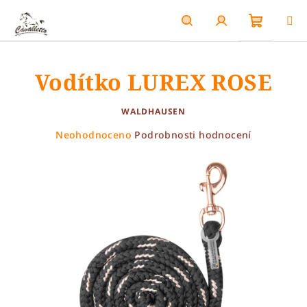
Přejít
na
obsah
Nákupn
Hledat
Přihlášení
Vodítko LUREX ROSE
košík
WALDHAUSEN
Průměrné
Neohodnoceno
Podrobnosti hodnocení
hodnocení
produktu
je
0,0
z
5
hvězdiček.