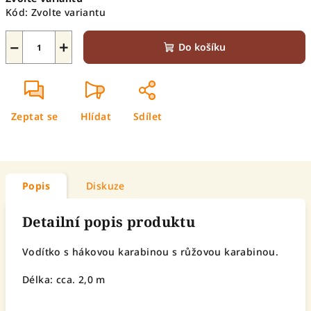
cena:
Kód:
Zvolte variantu
−
+
Do košíku
Zeptat se
Hlídat
Sdílet
Popis
Diskuze
Detailní popis produktu
Vodítko s hákovou karabinou s růžovou karabinou.
Délka: cca. 2,0 m