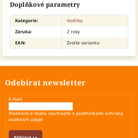
Doplňkové parametry
Kategorie
:
Vodítka
Záruka
:
2 roky
EAN
:
Zvolte variantu
Odebírat newsletter
E-mail
Vložením e-mailu souhlasíte s
podmínkami ochrany
osobních údajů
Přihlásit se